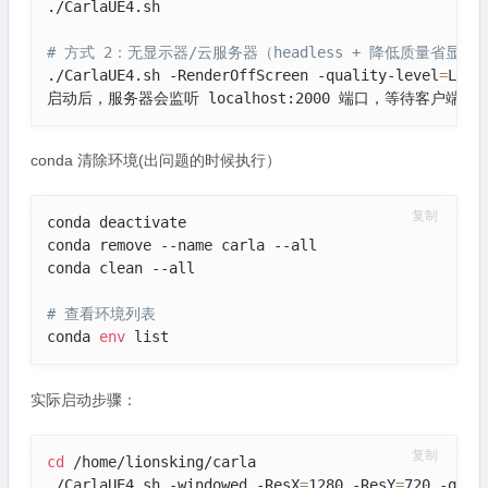
./CarlaUE4.sh

# 方式 2：无显示器/云服务器（headless + 降低质量省显存
./CarlaUE4.sh -RenderOffScreen -quality-level
=
Low

启动后，服务器会监听 localhost:2000 端口，等待客户端连
conda 清除环境(出问题的时候执行）
复制
conda deactivate

conda remove --name carla --all

conda clean --all

# 查看环境列表
conda 
env
 list
实际启动步骤：
复制
cd
 /home/lionsking/carla

./CarlaUE4.sh -windowed -ResX
=
1280 -ResY
=
720 -qual