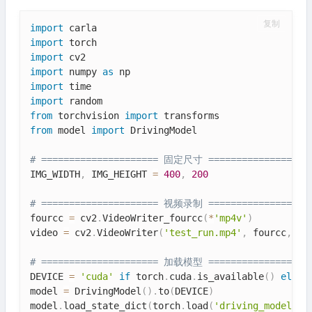
复制
import
import
import
import
 numpy 
as
import
import
from
 torchvision 
import
from
 model 
import
 DrivingModel

# ===================== 固定尺寸 ==================
IMG_WIDTH
,
 IMG_HEIGHT 
=
400
,
200
# ===================== 视频录制 ==================
fourcc 
=
 cv2
.
VideoWriter_fourcc
(
*
'mp4v'
)
video 
=
 cv2
.
VideoWriter
(
'test_run.mp4'
,
 fourcc
,
20
# ===================== 加载模型 ==================
DEVICE 
=
'cuda'
if
 torch
.
cuda
.
is_available
(
)
else
model 
=
 DrivingModel
(
)
.
to
(
DEVICE
)
model
.
load_state_dict
(
torch
.
load
(
'driving_model.pt