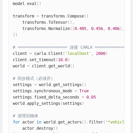
model
.
eval
(
)
transform 
=
 transforms
.
Compose
(
[
    transforms
.
ToTensor
(
)
,
    transforms
.
Normalize
(
[
0.485
,
0.456
,
0.406
]
,
[
0
]
)
# ===================== 连接 CARLA ================
client 
=
 carla
.
Client
(
'localhost'
,
2000
)
client
.
set_timeout
(
10.0
)
world 
=
 client
.
get_world
(
)
# 同步模式（必须开）
settings 
=
 world
.
get_settings
(
)
settings
.
synchronous_mode 
=
True
settings
.
fixed_delta_seconds 
=
0.05
world
.
apply_settings
(
settings
)
# 清理旧物体
for
 actor 
in
 world
.
get_actors
(
)
.
filter
(
'*vehicle*'
    actor
.
destroy
(
)