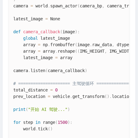
camera 
=
 world
.
spawn_actor
(
camera_bp
,
 camera_trans
latest_image 
=
 None

def
camera_callback
(
image
)
:
global
 latest_image

    array 
=
 np
.
frombuffer
(
image
.
raw_data
,
 dtype
=
np
    array 
=
 array
.
reshape
(
(
IMG_HEIGHT
,
 IMG_WIDTH
,
    latest_image 
=
 array

camera
.
listen
(
camera_callback
)
# ===================== 主驾驶循环 =================
total_distance 
=
0
prev_location 
=
 vehicle
.
get_transform
(
)
.
location

print
(
"开始 AI 驾驶..."
)
for
 step 
in
 range
(
1500
)
:
    world
.
tick
(
)