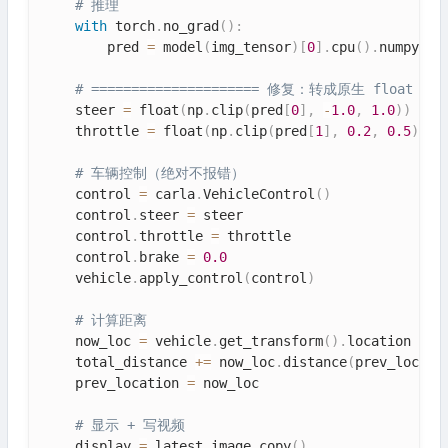
# 推理
with
 torch
.
no_grad
(
)
:
        pred 
=
 model
(
img_tensor
)
[
0
]
.
cpu
(
)
.
numpy
(
)
# ===================== 修复：转成原生 float ====
    steer 
=
 float
(
np
.
clip
(
pred
[
0
]
,
-
1.0
,
1.0
)
)
    throttle 
=
 float
(
np
.
clip
(
pred
[
1
]
,
0.2
,
0.5
)
)
# 车辆控制（绝对不报错）
    control 
=
 carla
.
VehicleControl
(
)
    control
.
steer 
=
 steer

    control
.
throttle 
=
 throttle

    control
.
brake 
=
0.0
    vehicle
.
apply_control
(
control
)
# 计算距离
    now_loc 
=
 vehicle
.
get_transform
(
)
.
location

    total_distance 
+=
 now_loc
.
distance
(
prev_locati
    prev_location 
=
 now_loc

# 显示 + 写视频
    display 
=
 latest_image
.
copy
(
)