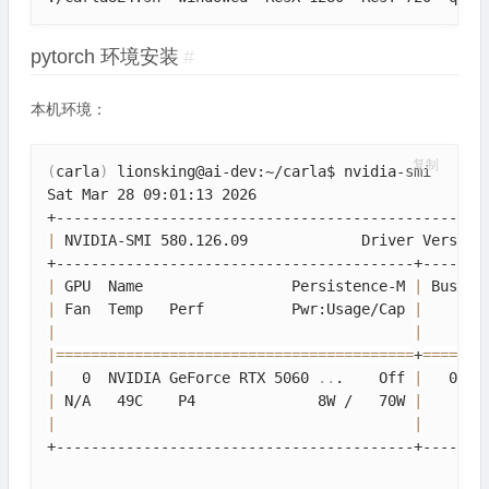
pytorch 环境安装
#
本机环境：
复制
(
carla
)
 lionsking@ai-dev:~/carla$ nvidia-smi

Sat Mar 28 09:01:13 2026       

|
 NVIDIA-SMI 580.126.09             Driver Version
|
 GPU  Name                 Persistence-M 
|
 Bus-Id
|
 Fan  Temp   Perf          Pwr:Usage/Cap 
|
       
|
|
|
==
==
==
==
==
==
==
==
==
==
==
==
==
==
==
==
==
==
==
==
=
+
==
==
==
=
|
   0  NVIDIA GeForce RTX 5060 
..
.    Off 
|
   0000
|
 N/A   49C    P4              8W /   70W 
|
     19
|
|
+-----------------------------------------+--------