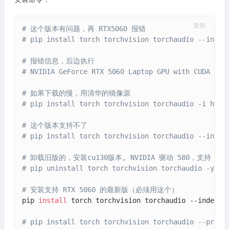
复制
# 这个版本有问题，再 RTX5060 报错
# pip install torch torchvision torchaudio --index
# 报错信息，后边执行
# NVIDIA GeForce RTX 5060 Laptop GPU with CUDA cap
# 如果下载的慢，用清华的镜像源
# pip install torch torchvision torchaudio -i http
# 这个版本支持不了
# pip install torch torchvision torchaudio --index
# 卸载旧版的，安装cu130版本, NVIDIA 驱动 580，支持 CUDA
# pip uninstall torch torchvision torchaudio -y
# 安装支持 RTX 5060 的最新版（必须用这个）
pip 
install
 torch torchvision torchaudio --index-ur
# pip install torch torchvision torchaudio --pre -