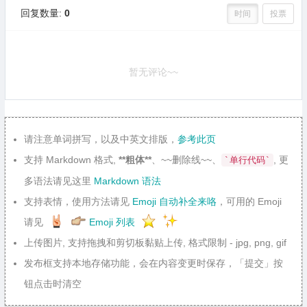
回复数量:
0
时间
投票
暂无评论~~
请注意单词拼写，以及中英文排版，
参考此页
支持 Markdown 格式,
**粗体**
、~~删除线~~、
, 更
`单行代码`
多语法请见这里
Markdown 语法
支持表情，使用方法请见
Emoji 自动补全来咯
，可用的 Emoji
请见
Emoji 列表
上传图片, 支持拖拽和剪切板黏贴上传, 格式限制 - jpg, png, gif
发布框支持本地存储功能，会在内容变更时保存，「提交」按
钮点击时清空