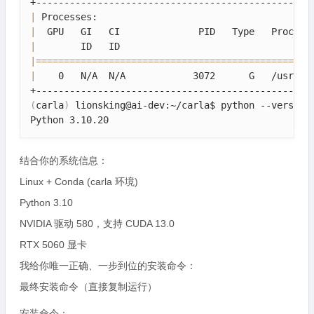
|
 Processes:                                      
|
  GPU   GI   CI              PID   Type   Process
|
        ID   ID                                  
|
==
==
==
==
==
==
==
==
==
==
==
==
==
==
==
==
==
==
==
==
==
==
==
==
=
|
    0   N/A  N/A            3072      G   /usr/li
(
carla
)
 lionsking@ai-dev:~/carla$ python --version

结合你的系统信息：
Linux + Conda (carla 环境)
Python 3.10
NVIDIA 驱动 580，支持 CUDA 13.0
RTX 5060 显卡
我给你唯一正确、一步到位的安装命令：
最终安装命令（直接复制运行）
安装命令：