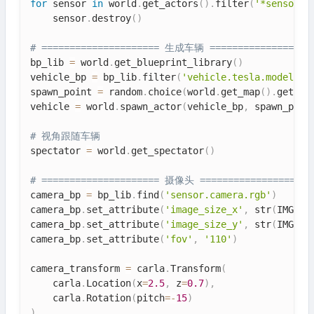
for
 sensor 
in
 world
.
get_actors
(
)
.
filter
(
'*sensor*'
    sensor
.
destroy
(
)
# ===================== 生成车辆 ==================
bp_lib 
=
 world
.
get_blueprint_library
(
)
vehicle_bp 
=
 bp_lib
.
filter
(
'vehicle.tesla.model3'
)
spawn_point 
=
 random
.
choice
(
world
.
get_map
(
)
.
get_sp
vehicle 
=
 world
.
spawn_actor
(
vehicle_bp
,
 spawn_poin
# 视角跟随车辆
spectator 
=
 world
.
get_spectator
(
)
# ===================== 摄像头 ====================
camera_bp 
=
 bp_lib
.
find
(
'sensor.camera.rgb'
)
camera_bp
.
set_attribute
(
'image_size_x'
,
 str
(
IMG_WI
camera_bp
.
set_attribute
(
'image_size_y'
,
 str
(
IMG_HE
camera_bp
.
set_attribute
(
'fov'
,
'110'
)
camera_transform 
=
 carla
.
Transform
(
    carla
.
Location
(
x
=
2.5
,
 z
=
0.7
)
,
    carla
.
Rotation
(
pitch
=
-
15
)
)