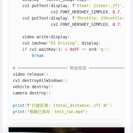
    cv2
.
putText
(
display
,
 f
'Steer: {steer:.2f}'
,
(
1
                cv2
.
FONT_HERSHEY_SIMPLEX
,
0.7
,
(
0
,
    cv2
.
putText
(
display
,
 f
'Throttle: {throttle:.1f
                cv2
.
FONT_HERSHEY_SIMPLEX
,
0.7
,
(
0
,
    video
.
write
(
display
)
    cv2
.
imshow
(
"AI Driving"
,
 display
)
if
 cv2
.
waitKey
(
1
)
&
0xFF
==
 ord
(
'q'
)
:
break
# ===================== 释放资源 ==================
video
.
release
(
)
cv2
.
destroyAllWindows
(
)
vehicle
.
destroy
(
)
camera
.
destroy
(
)
print
(
f
'行驶距离: {total_distance:.1f} 米'
)
print
(
"视频已保存：test_run.mp4"
)