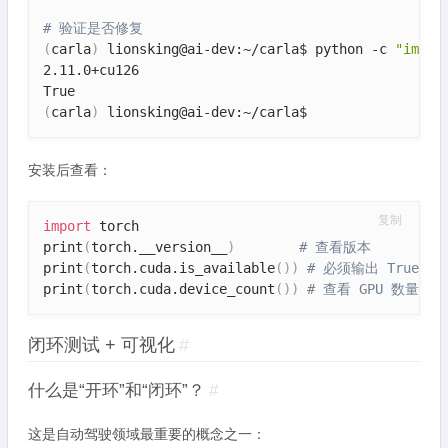
# 验证是否修复
(
carla
)
 lionsking@ai-dev:~/carla$ python -c 
"impor
2.11.0+cu126

(
carla
)
安装后查看：
复制
import
 torch

print
(
torch.__version__
)
# 查看版本
print
(
torch.cuda.is_available
(
))
# 必须输出 True
print
(
torch.cuda.device_count
(
))
# 查看 GPU 数量
闭环测试 + 可视化
#
什么是“开环”和“闭环”？
#
这是自动驾驶领域最重要的概念之一：