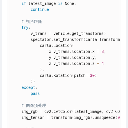
if
 latest_image 
is
 None
:
continue
# 视角跟随
try
:
        v_trans 
=
 vehicle
.
get_transform
(
)
        spectator
.
set_transform
(
carla
.
Transform
(
            carla
.
Location
(
                x
=
v_trans
.
location
.
x 
-
8
,
                y
=
v_trans
.
location
.
y
,
                z
=
v_trans
.
location
.
z 
+
4
)
,
            carla
.
Rotation
(
pitch
=
-
30
)
)
)
except
:
pass
# 图像预处理
    img_rgb 
=
 cv2
.
cvtColor
(
latest_image
,
 cv2
.
COLOR
    img_tensor 
=
 transform
(
img_rgb
)
.
unsqueeze
(
0
)
.
t