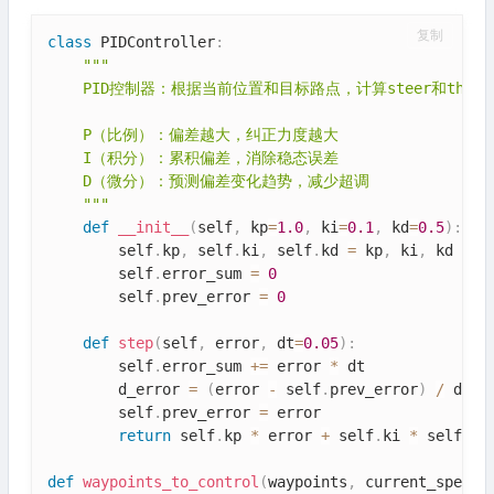
复制
class
PIDController
:
"""

    PID控制器：根据当前位置和目标路点，计算steer和throttl
    P（比例）：偏差越大，纠正力度越大

    I（积分）：累积偏差，消除稳态误差

    D（微分）：预测偏差变化趋势，减少超调

    """
def
__init__
(
self
,
 kp
=
1.0
,
 ki
=
0.1
,
 kd
=
0.5
)
:
        self
.
kp
,
 self
.
ki
,
 self
.
kd 
=
 kp
,
 ki
,
 kd

        self
.
error_sum 
=
0
        self
.
prev_error 
=
0
def
step
(
self
,
 error
,
 dt
=
0.05
)
:
        self
.
error_sum 
+=
 error 
*
 dt

        d_error 
=
(
error 
-
 self
.
prev_error
)
/
 dt

        self
.
prev_error 
=
 error

return
 self
.
kp 
*
 error 
+
 self
.
ki 
*
 self
.
er
def
waypoints_to_control
(
waypoints
,
 current_speed
)