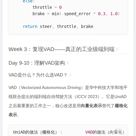
else
:
        throttle 
=
0
        brake 
=
 min
(
-
speed_error 
*
0.3
,
1.0
)
return
 steer
,
 throttle
,
 brake
Week 3：复现VAD——真正的工业级端到端
#
Day 9-10：理解VAD架构
#
VAD是什么？为什么选VAD？
#
VAD（Vectorized Autonomous Driving）是华中科技大学和地平
线联合提出的端到端自动驾驶方法（ICCV 2023）。它是UniAD
之后最重要的工作之一，核心改进是用
向量化表示
替代了
栅格化
表示
。
复制
UniAD的做法（栅格化）：         
VAD
的做法（向量化）：
