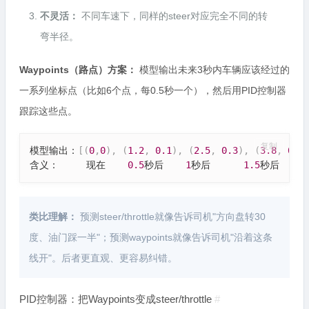
不灵活：
不同车速下，同样的steer对应完全不同的转
弯半径。
Waypoints（路点）方案：
模型输出未来3秒内车辆应该经过的
一系列坐标点（比如6个点，每0.5秒一个），然后用PID控制器
跟踪这些点。
复制
模型输出：
[
(
0
,
0
)
,
(
1.2
,
0.1
)
,
(
2.5
,
0.3
)
,
(
3.8
,
0.8
含义：     现在    
0.5
秒后    
1
秒后      
1.5
秒后    
2
类比理解：
预测steer/throttle就像告诉司机"方向盘转30
度、油门踩一半"；预测waypoints就像告诉司机"沿着这条
线开"。后者更直观、更容易纠错。
PID控制器：把Waypoints变成steer/throttle
#