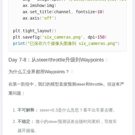
    ax
.
imshow
(
img
)
    ax
.
set_title
(
channel
,
 fontsize
=
10
)
    ax
.
axis
(
'off'
)
plt
.
tight_layout
(
)
plt
.
savefig
(
'six_cameras.png'
,
 dpi
=
150
)
print
(
"已保存六个摄像头图像到 six_cameras.png"
)
Day 7-8：从steer/throttle升级到Waypoints
#
为什么工业界都用Waypoints？
#
在第一阶段中，我们的模型直接预测steer和throttle。但这有严
重问题：
不可解释：
steer=0.3是什么意思？看不出车要去哪。
不稳定：
微小的steer预测误差会随时间累积，导致车
越开越偏。