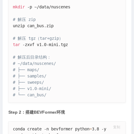
mkdir
 -p ~/data/nuscenes

# 解压 zip
unzip can_bus.zip

# 解压 tgz（tar+gzip）
tar
 -zxvf v1.0-mini.tgz

# 解压后目录结构：
# ~/data/nuscenes/
# ├── maps/
# ├── samples/
# ├── sweeps/
# ├── v1.0-mini/
# └── can_bus/
Step 2：搭建BEVFormer环境
复制
conda create -n bevformer python
=
3.8 -y
