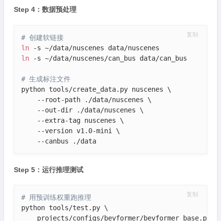
Step 4：数据预处理
复制
# 创建软链接
ln
ln
 -s ~/data/nuscenes/can_bus data/can_bus

# 生成标注文件
python tools/create_data.py nuscenes \

    --root-path ./data/nuscenes \

    --out-dir ./data/nuscenes \

    --extra-tag nuscenes \

    --version v1.0-mini \

    --canbus ./data
Step 5：运行推理测试
复制
# 用预训练权重跑推理
python tools/test.py \

    projects/configs/bevformer/bevformer_base.py \
