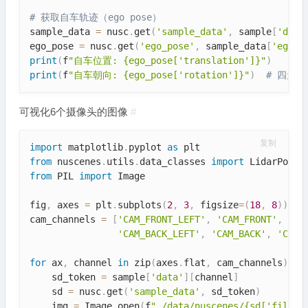
# 获取自车轨迹（ego pose）
sample_data 
=
 nusc
.
get
(
'sample_data'
,
 sample
[
'data
ego_pose 
=
 nusc
.
get
(
'ego_pose'
,
 sample_data
[
'ego_p
print
(
f
"自车位置: {ego_pose['translation']}"
)
print
(
f
"自车朝向: {ego_pose['rotation']}"
)
# 四元数
可视化6个摄像头的图像
#
复制
import
 matplotlib
.
pyplot 
as
from
 nuscenes
.
utils
.
data_classes 
import
from
 PIL 
import
 Image

fig
,
 axes 
=
 plt
.
subplots
(
2
,
3
,
 figsize
=
(
18
,
8
)
)
cam_channels 
=
[
'CAM_FRONT_LEFT'
,
'CAM_FRONT'
,
'CA
'CAM_BACK_LEFT'
,
'CAM_BACK'
,
'CAM_
for
 ax
,
 channel 
in
 zip
(
axes
.
flat
,
 cam_channels
)
:
    sd_token 
=
 sample
[
'data'
]
[
channel
]
    sd 
=
 nusc
.
get
(
'sample_data'
,
 sd_token
)
    img 
=
 Image
.
open
(
f
"./data/nuscenes/{sd['filena