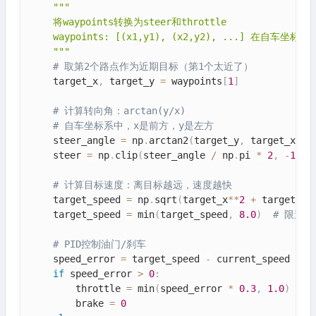
"""

    将waypoints转换为steer和throttle

    waypoints: [(x1,y1), (x2,y2), ...] 在自车坐标系下
    """
# 取第2个路点作为近期目标（第1个太近了）
    target_x
,
 target_y 
=
 waypoints
[
1
]
# 计算转向角：arctan(y/x)
# 自车坐标系中，x是前方，y是左方
    steer_angle 
=
 np
.
arctan2
(
target_y
,
 target_x
)
    steer 
=
 np
.
clip
(
steer_angle 
/
 np
.
pi 
*
2
,
-
1
,
1
# 计算目标速度：离目标越远，速度越快
    target_speed 
=
 np
.
sqrt
(
target_x
**
2
+
 target_y
*
    target_speed 
=
 min
(
target_speed
,
8.0
)
# 限速8 
# PID控制油门/刹车
    speed_error 
=
 target_speed 
-
 current_speed

if
 speed_error 
>
0
:
        throttle 
=
 min
(
speed_error 
*
0.3
,
1.0
)
        brake 
=
0