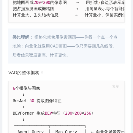
把地图画成
200
×
200
的像素图    →   用折线
/
多边形表示车道线
把占据预测画成栅格图         →   用向量表示每个智能体的轨
计算量大、丢失结构信息       →   计算量小、保留实例信息
类比理解：
栅格化就像用像素画画——你得一个点一个点
地涂；向量化就像用CAD画图——你只需要画几条线段。
后者信息密度更高、计算更快。
VAD的整体架构
#
复制
6
个摄像头图像

    ↓

ResNet
-50
 提取图像特征

    ↓

BEVFormer 生成
BEV
特征 
(
200
×
200
×
256
)
    ↓

┌──────────────┬──────────────┐

│ Agent Query  │  Map Query   │  ← 向量化场景表示
