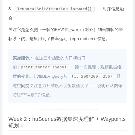
3.
— 时序信息融
TemporalSelfAttention.forward()
合
关注它是怎么把上一帧的BEV特征warp（对齐）到当前帧的坐
标系下的。这里用到了自车运动（ego motion）信息。
实操建议：
在这三个函数的入口和出口
加
，跑一次推理，观察数据维
print(tensor.shape)
度的变化。比如BEV Query从
经
(1, 200*200, 256)
过空间交叉注意力后维度不变但数值变了——说明它从图像
特征中"吸收"了信息。
Week 2：nuScenes数据集深度理解 + Waypoints
规划
#