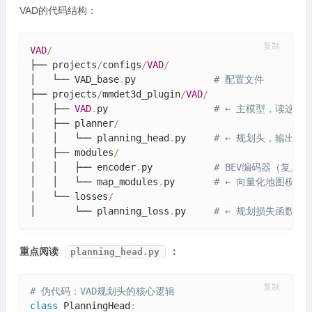
VAD的代码结构：
复制
VAD
/
├── projects
/
configs
/
VAD
/
│   └── VAD_base
.
py              
# 配置文件
├── projects
/
mmdet3d_plugin
/
VAD
/
│   ├── 
VAD
.
py                   
# ← 主模型，读这个
│   ├── planner
/
│   │   └── planning_head
.
py     
# ← 规划头，输出wayp
│   ├── modules
/
│   │   ├── encoder
.
py           
# BEV编码器（复用BEV
│   │   └── map_modules
.
py       
# ← 向量化地图模块
│   └── losses
/
│       └── planning_loss
.
py     
# ← 规划损失函数
重点阅读
：
planning_head.py
复制
# 伪代码：VAD规划头的核心逻辑
class
PlanningHead
: