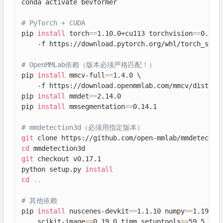
conda activate bevformer

# PyTorch + CUDA
pip 
install
 torch
==
1.10.0+cu113 torchvision
==
0.11.0
    -f https://download.pytorch.org/whl/torch_stabl
# OpenMMLab依赖（版本必须严格匹配！）
pip 
install
 mmcv-full
==
1.4.0 \

    -f https://download.openmmlab.com/mmcv/dist/cu1
pip 
install
 mmdet
==
2.14.0

pip 
install
 mmsegmentation
==
0.14.1

# mmdetection3d（必须用指定版本）
git
cd
git
 checkout v0.17.1

python setup.py 
install
cd
..
# 其他依赖
pip 
install
 nuscenes-devkit
==
1.1.10 numpy
==
1.19.5 \
    scikit-image
==
0.19.0 timm setuptools
==
59.5.0