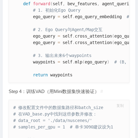
def
forward
(
self
,
 bev_features
,
 agent_queries
,
# 1. 初始化Ego Query
        ego_query 
=
 self
.
ego_query_embedding  
# 
# 2. Ego Query与Agent/Map交互
        ego_query 
=
 self
.
cross_attention
(
ego_query
        ego_query 
=
 self
.
cross_attention
(
ego_query
# 3. 输出未来6个waypoints
        waypoints 
=
 self
.
mlp
(
ego_query
)
# (B, 6,
return
 waypoints
Step 4：训练VAD（用Mini数据集快速验证）
#
复制
# 修改配置文件中的数据集路径和batch_size
# 在VAD_base.py中找到这些参数并修改：
# data_root = './data/nuscenes/'
# samples_per_gpu = 1  # 单卡3090建议设为1