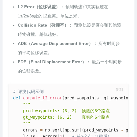
L2 Error（位移误差）：
预测轨迹和真实轨迹在
1s/2s/3s处的L2距离。单位是米。
Collision Rate（碰撞率）：
预测轨迹是否会和其他障
碍物碰撞。越低越好。
ADE（Average Displacement Error）：
所有时间步
的平均位移误差。
FDE（Final Displacement Error）：
最后一个时间步
的位移误差。
复制
# 评测代码示例
def
compute_l2_error
(
pred_waypoints
,
 gt_waypoints
)
"""

    pred_waypoints: (6, 2)  预测的6个路点

    gt_waypoints: (6, 2)    真实的6个路点

    """
    errors 
=
 np
.
sqrt
(
np
.
sum
(
(
pred_waypoints 
-
 gt_w
    l2_1s 
=
 errors
[
1
]
# 第2个点（1秒后）