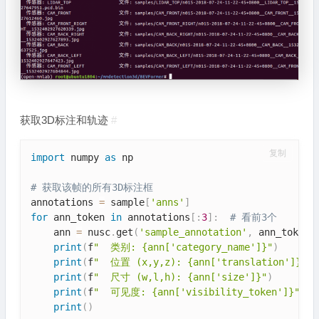
获取3D标注和轨迹
#
复制
import
 numpy 
as
 np

# 获取该帧的所有3D标注框
annotations 
=
 sample
[
'anns'
]
for
 ann_token 
in
 annotations
[
:
3
]
:
# 看前3个
    ann 
=
 nusc
.
get
(
'sample_annotation'
,
 ann_token
)
print
(
f
"  类别: {ann['category_name']}"
)
print
(
f
"  位置 (x,y,z): {ann['translation']}"
)
print
(
f
"  尺寸 (w,l,h): {ann['size']}"
)
print
(
f
"  可见度: {ann['visibility_token']}"
)
print
(
)