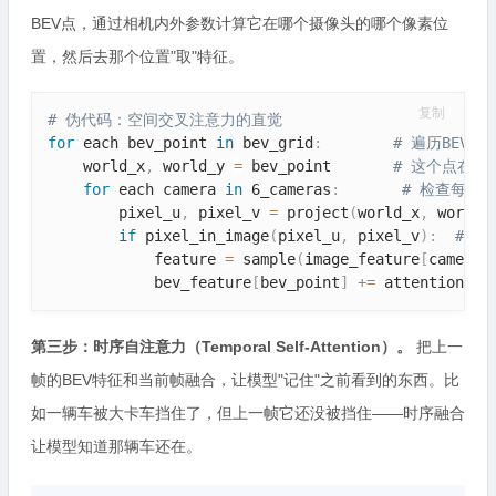
BEV点，通过相机内外参数计算它在哪个摄像头的哪个像素位
置，然后去那个位置"取"特征。
复制
# 伪代码：空间交叉注意力的直觉
for
 each bev_point 
in
 bev_grid
:
# 遍历BEV
    world_x
,
 world_y 
=
 bev_point       
# 这个点在真
for
 each camera 
in
 6_cameras
:
# 检查每个
        pixel_u
,
 pixel_v 
=
 project
(
world_x
,
 world_
if
 pixel_in_image
(
pixel_u
,
 pixel_v
)
:
# 
            feature 
=
 sample
(
image_feature
[
camera
]
            bev_feature
[
bev_point
]
+=
 attention
(
fe
第三步：时序自注意力（Temporal Self-Attention）。
把上一
帧的BEV特征和当前帧融合，让模型"记住"之前看到的东西。比
如一辆车被大卡车挡住了，但上一帧它还没被挡住——时序融合
让模型知道那辆车还在。