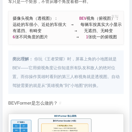
车只是一个矩形，不管从哪个角度看都一样。
复制
摄像头视角（透视图）：         
BEV
视角（俯视图）：

远处的车很小、近处的车很大  →   每辆车按真实大小显示

6
张不同角度的图片            →   
1
张统一的俯视图
类比理解：
你玩《王者荣耀》时，屏幕上角的小地图就是
BEV——它用俯视角度让你知道所有队友和敌人的绝对位
置。而你操作英雄时看到的第三人称视角就是透视图。自动
驾驶需要的就是从"英雄视角"到"小地图"的转换。
BEVFormer是怎么做的？
#