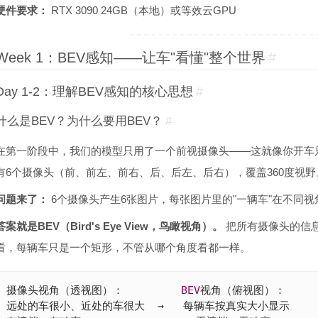
硬件要求：
RTX 3090 24GB（本地）或等效云GPU
Week 1：BEV感知——让车"看懂"整个世界
#
Day 1-2：理解BEV感知的核心思想
#
什么是BEV？为什么要用BEV？
#
在第一阶段中，我们的模型只用了一个前视摄像头——这就像你开车
有6个摄像头（前、前左、前右、后、后左、后右），覆盖360度视野
问题来了：
6个摄像头产生6张图片，每张图片里的"一辆车"在不同
答案就是BEV（Bird's Eye View，鸟瞰视角）。
把所有摄像头的信息
看，每辆车只是一个矩形，不管从哪个角度看都一样。
摄像头视角（透视图）：         
BEV
视角（俯视图）：

远处的车很小、近处的车很大  →   每辆车按真实大小显示
