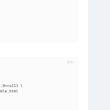
复制
.0+cu113 \

ble.html
