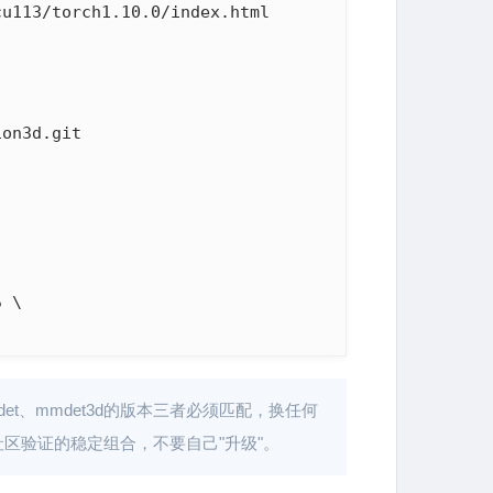
u113/torch1.10.0/index.html

 \

det、mmdet3d的版本三者必须匹配，换任何
大量社区验证的稳定组合，不要自己"升级"。