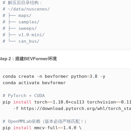
# 解压后目录结构：
# ~/data/nuscenes/
# ├── maps/
# ├── samples/
# ├── sweeps/
# ├── v1.0-mini/
# └── can_bus/
Step 2：搭建BEVFormer环境
conda create -n bevformer python
=
3.8 -y

conda activate bevformer

# PyTorch + CUDA
pip 
install
 torch
==
1.10.0+cu113 torchvision
==
0.11
    -f https://download.pytorch.org/whl/torch_sta
# OpenMMLab依赖（版本必须严格匹配！）
pip 
install
 mmcv-full
==
1.4.0 \
