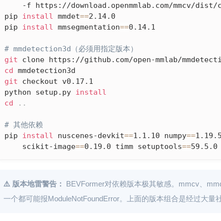
    -f https://download.openmmlab.com/mmcv/dist/c
pip 
install
 mmdet
==
2.14.0

pip 
install
 mmsegmentation
==
0.14.1

# mmdetection3d（必须用指定版本）
git
cd
git
 checkout v0.17.1

python setup.py 
install
cd
..
# 其他依赖
pip 
install
 nuscenes-devkit
==
1.1.10 numpy
==
1.19.5
    scikit-image
==
0.19.0 timm setuptools
==
59.5.0
⚠️ 版本地雷警告：
BEVFormer对依赖版本极其敏感。mmcv、mm
一个都可能报ModuleNotFoundError。上面的版本组合是经过