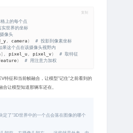
复制
V网格上的每个点
真实世界的坐标
个摄像头
d_y
,
 camera
)
# 投影到像素坐标
 如果这个点在该摄像头视野内
a
]
,
 pixel_u
,
 pixel_v
)
# 取特征
feature
)
# 用注意力加权
EV特征和当前帧融合，让模型"记住"之前看到的
融合让模型知道那辆车还在。
定了"3D世界中的一个点会落在图像的哪个
头朝前、左摄像头朝左——这些就是外参。内