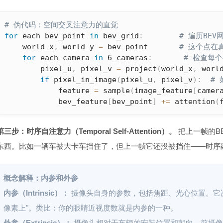
# 伪代码：空间交叉注意力的直觉
for
 each bev_point 
in
 bev_grid
:
# 遍历BE
    world_x
,
 world_y 
=
 bev_point       
# 这个点在
for
 each camera 
in
 6_cameras
:
# 检查每
        pixel_u
,
 pixel_v 
=
 project
(
world_x
,
 worl
if
 pixel_in_image
(
pixel_u
,
 pixel_v
)
:
#
            feature 
=
 sample
(
image_feature
[
camer
            bev_feature
[
bev_point
]
+=
 attention
(
第三步：时序自注意力（Temporal Self-Attention）。
把上一帧的B
东西。比如一辆车被大卡车挡住了，但上一帧它还没被挡住——时序
概念解释：内参和外参
内参（Intrinsic）：
摄像头自身的参数，包括焦距、光心位置。它决
像素上"。类比：你的眼睛近视度数就是内参的一种。
外参（Extrinsic）：
摄像头相对于车辆的安装位置和朝向。前摄像