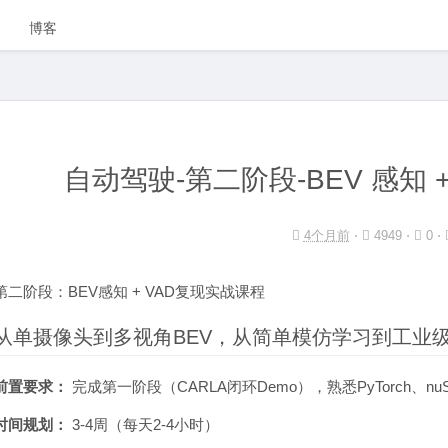
博客
自动驾驶-第二阶段-BEV 感知 
4个月前
⋅
4949 ⋅
0 ⋅
第二阶段：BEV感知 + VAD复现实战课程
从单摄像头到多视角BEV，从简单模仿学习到工业
前置要求：
完成第一阶段（CARLA闭环Demo），熟悉PyTorch、nu
时间规划：
3-4周（每天2-4小时）