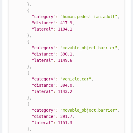
}
,
{
"category"
:
"human.pedestrian.adult"
,
"distance"
:
417.9
,
"lateral"
:
1194.1
}
,
{
"category"
:
"movable_object.barrier"
,
"distance"
:
390.1
,
"lateral"
:
1149.6
}
,
{
"category"
:
"vehicle.car"
,
"distance"
:
394.0
,
"lateral"
:
1143.2
}
,
{
"category"
:
"movable_object.barrier"
,
"distance"
:
391.7
,
"lateral"
:
1151.3
}
,