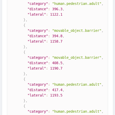
"category"
:
"human.pedestrian.adult"
,
"distance"
:
396.3
,
"lateral"
:
1122.1
}
,
{
"category"
:
"movable_object.barrier"
,
"distance"
:
394.8
,
"lateral"
:
1158.7
}
,
{
"category"
:
"movable_object.barrier"
,
"distance"
:
408.5
,
"lateral"
:
1190.7
}
,
{
"category"
:
"human.pedestrian.adult"
,
"distance"
:
417.4
,
"lateral"
:
1193.5
}
,
{
"category"
:
"human.pedestrian.adult"
,