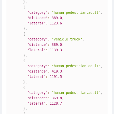
}
,
{
"category"
:
"human.pedestrian.adult"
,
"distance"
:
389.0
,
"lateral"
:
1123.6
}
,
{
"category"
:
"vehicle.truck"
,
"distance"
:
389.0
,
"lateral"
:
1139.3
}
,
{
"category"
:
"human.pedestrian.adult"
,
"distance"
:
419.3
,
"lateral"
:
1191.5
}
,
{
"category"
:
"human.pedestrian.adult"
,
"distance"
:
369.8
,
"lateral"
:
1128.7
}
,