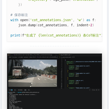
}
)
# 保存标注
with
 open
(
'cot_annotations.json'
,
'w'
)
as
 f
:
    json
.
dump
(
cot_annotations
,
 f
,
 indent
=
2
)
print
(
f
"生成了 {len(cot_annotations)} 条CoT标注"
)