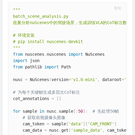
复制
"""

batch_scene_analysis.py

批量分析nuScenes中的驾驶场景，生成训练VLA的CoT标注数据

# 环境安装

# pip install nuscenes-devkit

"""
from
 nuscenes
.
nuscenes 
import
import
from
 pathlib 
import
 Path

nusc 
=
 NuScenes
(
version
=
'v1.0-mini'
,
 dataroot
=
'./d
# 为每个关键帧生成多层次CoT标注
cot_annotations 
=
[
]
for
 sample 
in
 nusc
.
sample
[
:
50
]
:
# 先处理50帧
# 获取前视摄像头图像
    cam_token 
=
 sample
[
'data'
]
[
'CAM_FRONT'
]
    cam_data 
=
 nusc
.
get
(
'sample_data'
,
 cam_token
)