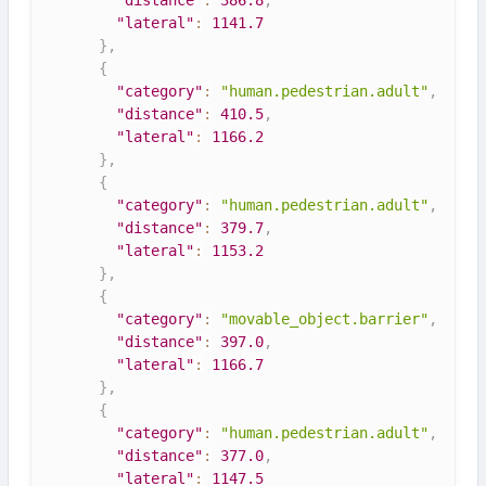
"distance"
:
386.8
,
"lateral"
:
1141.7
}
,
{
"category"
:
"human.pedestrian.adult"
,
"distance"
:
410.5
,
"lateral"
:
1166.2
}
,
{
"category"
:
"human.pedestrian.adult"
,
"distance"
:
379.7
,
"lateral"
:
1153.2
}
,
{
"category"
:
"movable_object.barrier"
,
"distance"
:
397.0
,
"lateral"
:
1166.7
}
,
{
"category"
:
"human.pedestrian.adult"
,
"distance"
:
377.0
,
"lateral"
:
1147.5