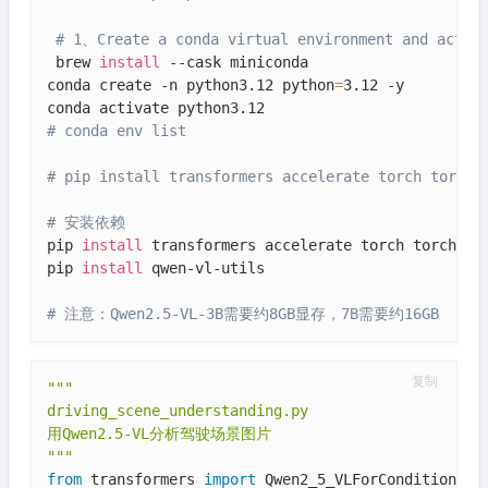
# 1、Create a conda virtual environment and activ
 brew 
install
 --cask miniconda

conda create -n python3.12 python
=
3.12 -y

# conda env list
# pip install transformers accelerate torch torchv
# 安装依赖
pip 
install
 transformers accelerate torch torchvisi
pip 
install
 qwen-vl-utils

# 注意：Qwen2.5-VL-3B需要约8GB显存，7B需要约16GB
复制
"""

driving_scene_understanding.py

用Qwen2.5-VL分析驾驶场景图片

"""
from
 transformers 
import
 Qwen2_5_VLForConditionalG