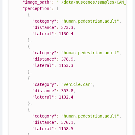
"image_path"
:
"./data/nuscenes/samples/CAM_FRO
"perception"
:
[
{
"category"
:
"human.pedestrian.adult"
,
"distance"
:
373.3
,
"lateral"
:
1130.4
}
,
{
"category"
:
"human.pedestrian.adult"
,
"distance"
:
378.9
,
"lateral"
:
1153.3
}
,
{
"category"
:
"vehicle.car"
,
"distance"
:
353.8
,
"lateral"
:
1132.4
}
,
{
"category"
:
"human.pedestrian.adult"
,
"distance"
:
376.1
,
"lateral"
:
1158.5