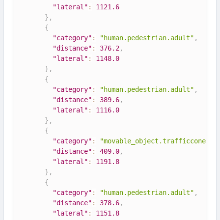
"lateral"
:
1121.6
}
,
{
"category"
:
"human.pedestrian.adult"
,
"distance"
:
376.2
,
"lateral"
:
1148.0
}
,
{
"category"
:
"human.pedestrian.adult"
,
"distance"
:
389.6
,
"lateral"
:
1116.0
}
,
{
"category"
:
"movable_object.trafficcone"
,
"distance"
:
409.0
,
"lateral"
:
1191.8
}
,
{
"category"
:
"human.pedestrian.adult"
,
"distance"
:
378.6
,
"lateral"
:
1151.8