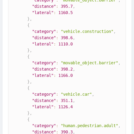
"category"
:
"movable_object.barrier"
,
"distance"
:
395.7
,
"lateral"
:
1160.5
}
,
{
"category"
:
"vehicle.construction"
,
"distance"
:
398.6
,
"lateral"
:
1110.0
}
,
{
"category"
:
"movable_object.barrier"
,
"distance"
:
398.2
,
"lateral"
:
1166.0
}
,
{
"category"
:
"vehicle.car"
,
"distance"
:
351.1
,
"lateral"
:
1126.4
}
,
{
"category"
:
"human.pedestrian.adult"
,
"distance"
:
390.3
,