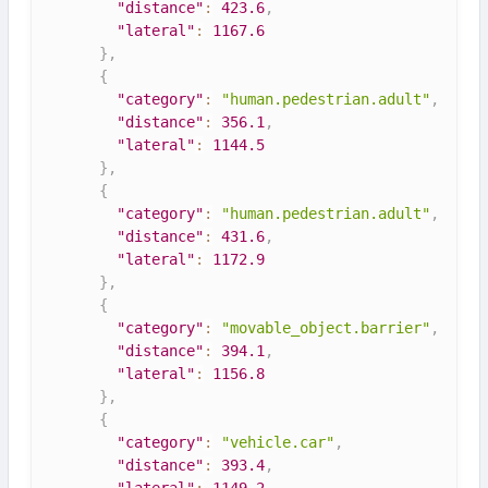
"distance"
:
423.6
,
"lateral"
:
1167.6
}
,
{
"category"
:
"human.pedestrian.adult"
,
"distance"
:
356.1
,
"lateral"
:
1144.5
}
,
{
"category"
:
"human.pedestrian.adult"
,
"distance"
:
431.6
,
"lateral"
:
1172.9
}
,
{
"category"
:
"movable_object.barrier"
,
"distance"
:
394.1
,
"lateral"
:
1156.8
}
,
{
"category"
:
"vehicle.car"
,
"distance"
:
393.4
,