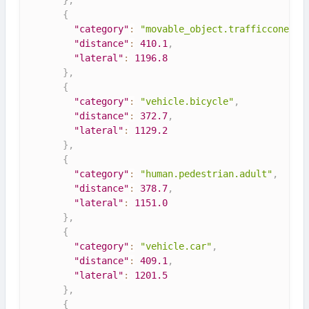
}
,
{
"category"
:
"movable_object.trafficcone"
,
"distance"
:
410.1
,
"lateral"
:
1196.8
}
,
{
"category"
:
"vehicle.bicycle"
,
"distance"
:
372.7
,
"lateral"
:
1129.2
}
,
{
"category"
:
"human.pedestrian.adult"
,
"distance"
:
378.7
,
"lateral"
:
1151.0
}
,
{
"category"
:
"vehicle.car"
,
"distance"
:
409.1
,
"lateral"
:
1201.5
}
,
{