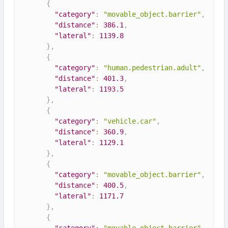
{
"category"
:
"movable_object.barrier"
,
"distance"
:
386.1
,
"lateral"
:
1139.8
}
,
{
"category"
:
"human.pedestrian.adult"
,
"distance"
:
401.3
,
"lateral"
:
1193.5
}
,
{
"category"
:
"vehicle.car"
,
"distance"
:
360.9
,
"lateral"
:
1129.1
}
,
{
"category"
:
"movable_object.barrier"
,
"distance"
:
400.5
,
"lateral"
:
1171.7
}
,
{