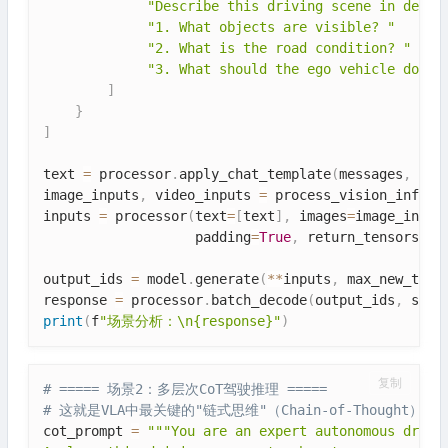
"Describe this driving scene in detai
"1. What objects are visible? "
"2. What is the road condition? "
"3. What should the ego vehicle do ne
]
}
]
text 
=
 processor
.
apply_chat_template
(
messages
,
 tok
image_inputs
,
 video_inputs 
=
 process_vision_info
(
m
inputs 
=
 processor
(
text
=
[
text
]
,
 images
=
image_input
                   padding
=
True
,
 return_tensors
=
"p
output_ids 
=
 model
.
generate
(
**
inputs
,
 max_new_toke
response 
=
 processor
.
batch_decode
(
output_ids
,
 skip
print
(
f
"场景分析：\n{response}"
)
复制
# ===== 场景2：多层次CoT驾驶推理 =====
# 这就是VLA中最关键的"链式思维"（Chain-of-Thought）
cot_prompt 
=
"""You are an expert autonomous drivin