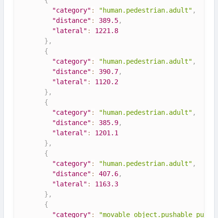
{
"category"
:
"human.pedestrian.adult"
,
"distance"
:
389.5
,
"lateral"
:
1221.8
}
,
{
"category"
:
"human.pedestrian.adult"
,
"distance"
:
390.7
,
"lateral"
:
1120.2
}
,
{
"category"
:
"human.pedestrian.adult"
,
"distance"
:
385.9
,
"lateral"
:
1201.1
}
,
{
"category"
:
"human.pedestrian.adult"
,
"distance"
:
407.6
,
"lateral"
:
1163.3
}
,
{
"category"
:
"movable_object.pushable_pulla