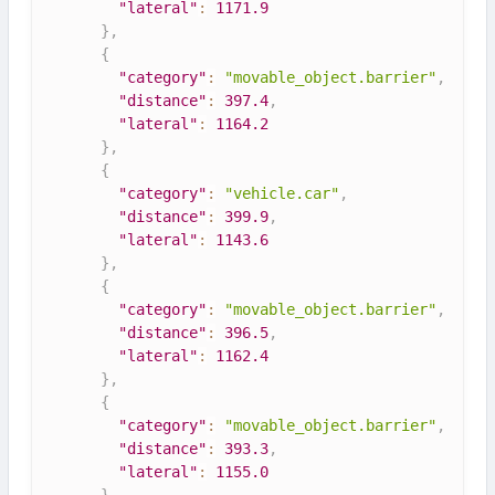
"lateral"
:
1171.9
}
,
{
"category"
:
"movable_object.barrier"
,
"distance"
:
397.4
,
"lateral"
:
1164.2
}
,
{
"category"
:
"vehicle.car"
,
"distance"
:
399.9
,
"lateral"
:
1143.6
}
,
{
"category"
:
"movable_object.barrier"
,
"distance"
:
396.5
,
"lateral"
:
1162.4
}
,
{
"category"
:
"movable_object.barrier"
,
"distance"
:
393.3
,
"lateral"
:
1155.0