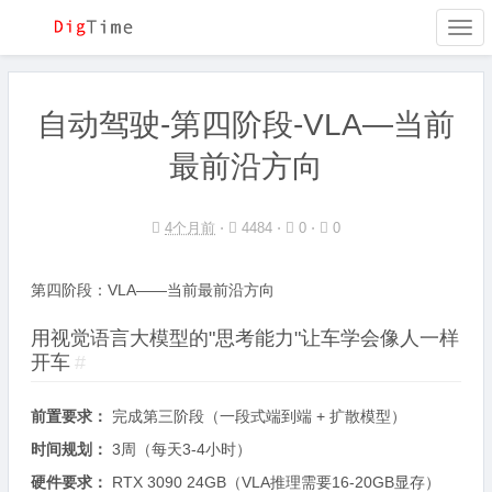
Togg
navi
自动驾驶-第四阶段-VLA—当前
最前沿方向
4个月前
⋅
4484 ⋅
0 ⋅
0
第四阶段：VLA——当前最前沿方向
用视觉语言大模型的"思考能力"让车学会像人一样
开车
#
前置要求：
完成第三阶段（一段式端到端 + 扩散模型）
时间规划：
3周（每天3-4小时）
硬件要求：
RTX 3090 24GB（VLA推理需要16-20GB显存）