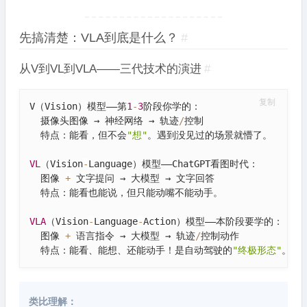
先搞清楚：VLA到底是什么？
#
从V到VL到VLA——三代技术的演进
#
复制
V（Vision）模型——第
1
-
3
阶段你学的：

  摄像头图像 → 神经网络 → 轨迹
/
控制

  特点：能看，但不会
"想"
。遇到没见过的场景就懵了。

VL
（Vision
-
Language）模型——ChatGPT看图时代：

  图像 
+
 文字提问 → 大模型 → 文字回答

  特点：能看也能说，但只能动嘴不能动手。

VLA
（Vision
-
Language
-
Action）模型——本阶段要学的：

  图像 
+
 语言指令 → 大模型 → 轨迹
/
控制动作

  特点：能看、能想、还能动手！是自动驾驶的
"终极形态"
。
类比理解：