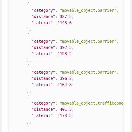
{
"category"
:
"movable_object.barrier"
,
"distance"
:
387.5
,
"lateral"
:
1143.6
}
,
{
"category"
:
"movable_object.barrier"
,
"distance"
:
392.5
,
"lateral"
:
1153.2
}
,
{
"category"
:
"movable_object.barrier"
,
"distance"
:
396.2
,
"lateral"
:
1164.8
}
,
{
"category"
:
"movable_object.trafficcone"
,
"distance"
:
401.3
,
"lateral"
:
1173.5
}
,
{