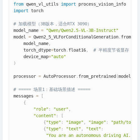
from
 qwen_vl_utils 
import
import
 torch

# 加载模型（3B版本，适合RTX 3090）
model_name 
=
"Qwen/Qwen2.5-VL-3B-Instruct"
model 
=
 Qwen2_5_VLForConditionalGeneration
.
from_pr
    model_name
,
    torch_dtype
=
torch
.
float16
,
# 半精度节省显存
    device_map
=
"auto"
)
processor 
=
 AutoProcessor
.
from_pretrained
(
model_na
# ===== 场景1：基础场景描述 =====
messages 
=
[
{
"role"
:
"user"
,
"content"
:
[
{
"type"
:
"image"
,
"image"
:
"path/to/dr
{
"type"
:
"text"
,
"text"
:
"You are an autonomous driving AI. "