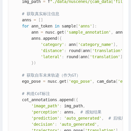
    img_path 
=
 f
"./data/nuscenes/{cam_data['filena
# 获取真实标注信息
    anns 
=
[
]
for
 ann_token 
in
 sample
[
'anns'
]
:
        ann 
=
 nusc
.
get
(
'sample_annotation'
,
 ann_to
        anns
.
append
(
{
'category'
:
 ann
[
'category_name'
]
,
'distance'
:
 round
(
ann
[
'translation'
]
[
0
'lateral'
:
 round
(
ann
[
'translation'
]
[
1
]
}
)
# 获取自车未来轨迹（作为GT）
    ego_pose 
=
 nusc
.
get
(
'ego_pose'
,
 cam_data
[
'ego_
# 构造CoT标注
    cot_annotations
.
append
(
{
'image_path'
:
 img_path
,
'perception'
:
 anns
,
# 感知结果
'prediction'
:
'auto_generated'
,
# 后续用VL
'decision'
:
'auto_generated'
,
'trajectory'
:
 ego_pose
[
'translation'
]
# 