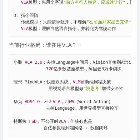
VLA
模型：先用文字说
"前方有行人横穿，应减速让行"
，再输
3
.
 指令跟随

   传统模型：只能按导航开，不理解
"在前面那家星巴克停一下"
VLA
模型：理解自然语言指令，并转化为驾驶动作
当前行业格局：谁在用VLA？
#
复制
小鹏 
VLA
2.0
：去掉Language中间层，Vision直接到Action

720
亿参数基座模型，阿里云
3
万卡训练

理想 MindVLA：快慢双系统，
VLM
辅助端到端决策

              用视觉语言模型做
"慢思考"
增强安全性

华为 
ADS4
.0
：不叫
VLA
，叫
WA
（World Action）

             去掉Language，用世界模型直接控车

特斯拉 
FSD
：不公开叫
VLA
，但核心也是

            百亿参数端到端网络 
+
 数据闭环