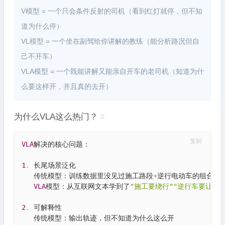
V模型 = 一个只会条件反射的司机（看到红灯就停，但不知
道为什么停）
VL模型 = 一个坐在副驾给你讲解的教练（能分析路况但自
己不开车）
VLA模型 = 一个既能讲解又能亲自开车的老司机（知道为什
么要这样开，并且真的去开）
为什么VLA这么热门？
#
复制
VLA
解决的核心问题：

1
.
 长尾场景泛化

   传统模型：训练数据里没见过施工路段
+
逆行电动车的组合 → 
VLA
模型：从互联网文本学到了
"施工要绕行"
"逆行车要让"
 
2
.
 可解释性

   传统模型：输出轨迹，但不知道为什么这么开
