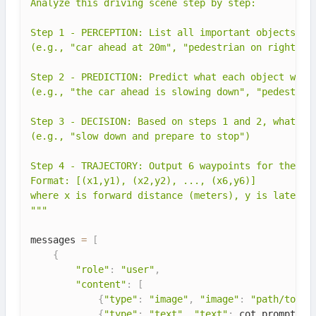
Analyze this driving scene step by step:

Step 1 - PERCEPTION: List all important objects and
(e.g., "car ahead at 20m", "pedestrian on right sid
Step 2 - PREDICTION: Predict what each object will 
(e.g., "the car ahead is slowing down", "pedestrian
Step 3 - DECISION: Based on steps 1 and 2, what sho
(e.g., "slow down and prepare to stop")

Step 4 - TRAJECTORY: Output 6 waypoints for the nex
Format: [(x1,y1), (x2,y2), ..., (x6,y6)]

where x is forward distance (meters), y is lateral 
"""
messages 
=
[
{
"role"
:
"user"
,
"content"
:
[
{
"type"
:
"image"
,
"image"
:
"path/to/dr
{
"type"
:
"text"
,
"text"
:
 cot_prompt
}