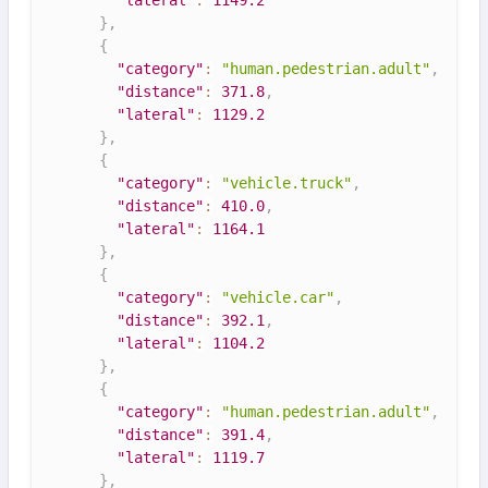
"lateral"
:
1149.2
}
,
{
"category"
:
"human.pedestrian.adult"
,
"distance"
:
371.8
,
"lateral"
:
1129.2
}
,
{
"category"
:
"vehicle.truck"
,
"distance"
:
410.0
,
"lateral"
:
1164.1
}
,
{
"category"
:
"vehicle.car"
,
"distance"
:
392.1
,
"lateral"
:
1104.2
}
,
{
"category"
:
"human.pedestrian.adult"
,
"distance"
:
391.4
,
"lateral"
:
1119.7
}
,