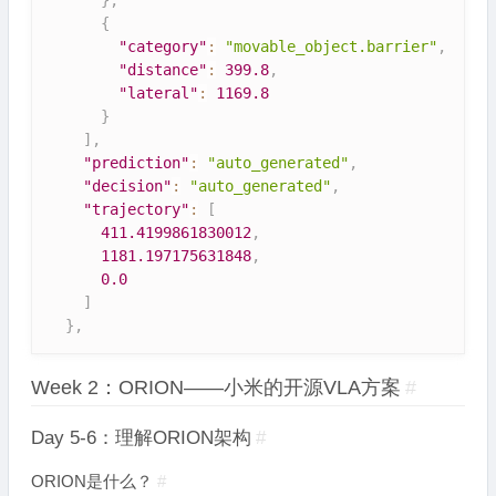
}
,
{
"category"
:
"movable_object.barrier"
,
"distance"
:
399.8
,
"lateral"
:
1169.8
}
]
,
"prediction"
:
"auto_generated"
,
"decision"
:
"auto_generated"
,
"trajectory"
:
[
411.4199861830012
,
1181.197175631848
,
0.0
]
}
,
Week 2：ORION——小米的开源VLA方案
#
Day 5-6：理解ORION架构
#
ORION是什么？
#