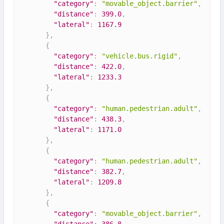
"category"
:
"movable_object.barrier"
,
"distance"
:
399.0
,
"lateral"
:
1167.9
}
,
{
"category"
:
"vehicle.bus.rigid"
,
"distance"
:
422.0
,
"lateral"
:
1233.3
}
,
{
"category"
:
"human.pedestrian.adult"
,
"distance"
:
438.3
,
"lateral"
:
1171.0
}
,
{
"category"
:
"human.pedestrian.adult"
,
"distance"
:
382.7
,
"lateral"
:
1209.8
}
,
{
"category"
:
"movable_object.barrier"
,