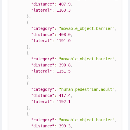
"distance"
:
407.9
,
"lateral"
:
1163.3
}
,
{
"category"
:
"movable_object.barrier"
,
"distance"
:
408.0
,
"lateral"
:
1191.0
}
,
{
"category"
:
"movable_object.barrier"
,
"distance"
:
390.8
,
"lateral"
:
1151.5
}
,
{
"category"
:
"human.pedestrian.adult"
,
"distance"
:
417.4
,
"lateral"
:
1192.1
}
,
{
"category"
:
"movable_object.barrier"
,
"distance"
:
399.3
,