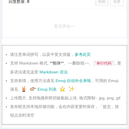
回复数量:
0
时间
投票
暂无评论~~
请注意单词拼写，以及中英文排版，
参考此页
支持 Markdown 格式,
**粗体**
、~~删除线~~、
, 更
`单行代码`
多语法请见这里
Markdown 语法
支持表情，使用方法请见
Emoji 自动补全来咯
，可用的 Emoji
请见
Emoji 列表
上传图片, 支持拖拽和剪切板黏贴上传, 格式限制 - jpg, png, gif
发布框支持本地存储功能，会在内容变更时保存，「提交」按
钮点击时清空