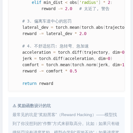
elif
 min_dist 
<
 obs
[
'radius'
]
*
2
:
            reward 
-=
2.0
# 太近了, 警告
# 3. 偏离车道中心的惩罚
    lateral_dev 
=
 torch
.
mean
(
torch
.
abs
(
trajectory
[
    reward 
-=
 lateral_dev 
*
2.0
# 4. 不舒适惩罚: 急转弯、急加速
    acceleration 
=
 torch
.
diff
(
trajectory
,
 dim
=
0
)
    jerk 
=
 torch
.
diff
(
acceleration
,
 dim
=
0
)
    comfort 
=
 torch
.
mean
(
torch
.
norm
(
jerk
,
 dim
=
1
)
)
    reward 
-=
 comfort 
*
0.5
return
 reward
⚠️ 奖励函数设计的坑
最常见的坑是“奖励黑客”（Reward Hacking）——模型找
到了你没想到的“作弊”方式来获取高分。比如：如果只有碰
撞惩罚没有进度奖励，模型会学到“原地不动”；如果进度奖