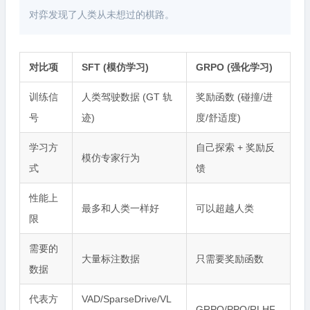
对弈发现了人类从未想过的棋路。
对比项
SFT (模仿学习)
GRPO (强化学习)
训练信
人类驾驶数据 (GT 轨
奖励函数 (碰撞/进
号
迹)
度/舒适度)
学习方
自己探索 + 奖励反
模仿专家行为
式
馈
性能上
最多和人类一样好
可以超越人类
限
需要的
大量标注数据
只需要奖励函数
数据
代表方
VAD/SparseDrive/VL
GRPO/PPO/RLHF