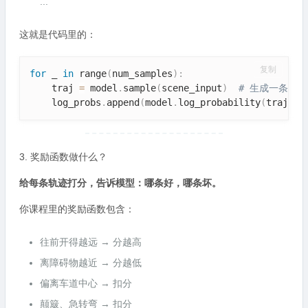
...
这就是代码里的：
复制
for
 _ 
in
 range
(
num_samples
)
:
    traj 
=
 model
.
sample
(
scene_input
)
# 生成一条轨迹
    log_probs
.
append
(
model
.
log_probability
(
traj
)
)
3. 奖励函数做什么？
给每条轨迹打分，告诉模型：哪条好，哪条坏。
你课程里的奖励函数包含：
往前开得越远 → 分越高
离障碍物越近 → 分越低
偏离车道中心 → 扣分
颠簸、急转弯 → 扣分