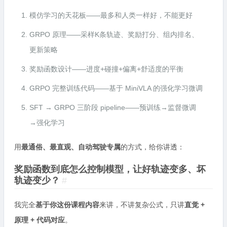
模仿学习的天花板——最多和人类一样好，不能更好
GRPO 原理——采样K条轨迹、奖励打分、组内排名、
更新策略
奖励函数设计——进度+碰撞+偏离+舒适度的平衡
GRPO 完整训练代码——基于 MiniVLA 的强化学习微调
SFT → GRPO 三阶段 pipeline——预训练→监督微调
→强化学习
用
最通俗、最直观、自动驾驶专属
的方式，给你讲透：
奖励函数到底怎么控制模型，让好轨迹变多、坏
轨迹变少？
#
我完全
基于你这份课程内容
来讲，不讲复杂公式，只讲
直觉 +
原理 + 代码对应
。