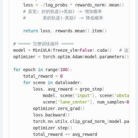
    loss 
=
-
(
log_probs 
*
 rewards_norm
)
.
mean
(
)
# 直觉: 好的轨迹(+奖励) -> 增加概率
#       差的轨迹(-奖励) -> 降低概率
return
 loss
,
 rewards
.
mean
(
)
.
item
(
)
# ===== 完整训练循环 =====
model 
=
 MiniVLA
(
freeze_vlm
=
False
)
.
cuda
(
)
# 这次不
optimizer 
=
 torch
.
optim
.
Adam
(
model
.
parameters
(
)
,
 l
for
 epoch 
in
 range
(
100
)
:
    total_reward 
=
0
for
 scene 
in
 dataloader
:
        loss
,
 avg_reward 
=
 grpo_step
(
            model
,
 scene
[
'input'
]
,
 scene
[
'obstacle
            scene
[
'lane_center'
]
,
 num_samples
=
8
)
        optimizer
.
zero_grad
(
)
        loss
.
backward
(
)
        torch
.
nn
.
utils
.
clip_grad_norm_
(
model
.
param
        optimizer
.
step
(
)
        total_reward 
+=
 avg_reward
