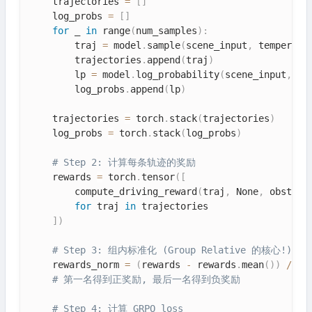
    trajectories 
=
[
]
    log_probs 
=
[
]
for
 _ 
in
 range
(
num_samples
)
:
        traj 
=
 model
.
sample
(
scene_input
,
 temperatu
        trajectories
.
append
(
traj
)
        lp 
=
 model
.
log_probability
(
scene_input
,
 tr
        log_probs
.
append
(
lp
)
    trajectories 
=
 torch
.
stack
(
trajectories
)
# (
    log_probs 
=
 torch
.
stack
(
log_probs
)
# (
# Step 2: 计算每条轨迹的奖励
    rewards 
=
 torch
.
tensor
(
[
        compute_driving_reward
(
traj
,
 None
,
 obstacl
for
 traj 
in
 trajectories

]
)
# Step 3: 组内标准化 (Group Relative 的核心!)
    rewards_norm 
=
(
rewards 
-
 rewards
.
mean
(
)
)
/
(
r
# 第一名得到正奖励, 最后一名得到负奖励
# Step 4: 计算 GRPO loss