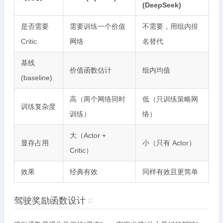
(DeepSeek)
是否需要
需要训练一个价值
不需要，用组内排
Critic
网络
名替代
基线
价值函数估计
组内均值
(baseline)
高（两个网络同时
低（只训练策略网
训练复杂度
训练）
络）
大（Actor +
显存占用
小（只有 Actor）
Critic）
效果
经典有效
同样有效且更简单
驾驶奖励函数设计
#