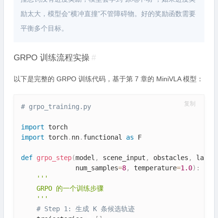
励太大，模型会“横冲直撞”不管障碍物。好的奖励函数需要
平衡多个目标。
GRPO 训练流程实操
#
以下是完整的 GRPO 训练代码，基于第 7 章的 MiniVLA 模型：
复制
# grpo_training.py
import
import
 torch
.
nn
.
functional 
as
 F

def
grpo_step
(
model
,
 scene_input
,
 obstacles
,
 lane_
              num_samples
=
8
,
 temperature
=
1.0
)
:
'''

    GRPO 的一个训练步骤

    '''
# Step 1: 生成 K 条候选轨迹