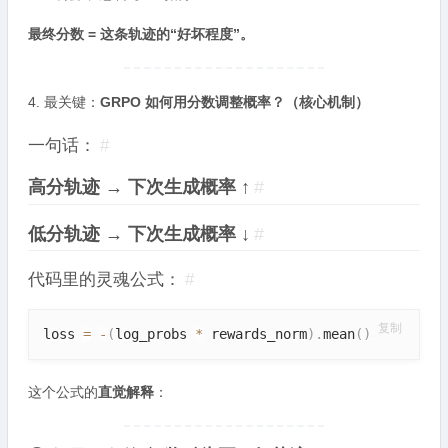
最终分数 = 这条轨迹的“好坏程度”。
4. 最关键：
GRPO 如何用分数调整概率？（核心机制）
一句话：
#
高分轨迹 → 下次生成概率 ↑
#
低分轨迹 → 下次生成概率 ↓
#
代码里的灵魂公式：
#
复制
loss 
=
-
(
log_probs 
*
 rewards_norm
)
.
mean
(
)
这个公式的
直觉解释
：