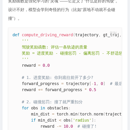
奖励函数是强化学习的“灵魂”——它定义了“什么是好的驾驶”。
设计不好，模型会学到奇怪的行为（比如“原地不动就不会碰
撞”）。
复制
def
compute_driving_reward
(
trajectory
,
 gt_traj
,
 ob
'''

    驾驶奖励函数: 评估一条轨迹的质量

    奖励 = 进度奖励 - 碰撞惩罚 - 偏离惩罚 - 不舒适惩罚

    '''
    reward 
=
0.0
# 1. 进度奖励: 你到底往前开了多少?
    forward_progress 
=
 trajectory
[
-
1
,
0
]
# 最后一
    reward 
+=
 forward_progress 
*
0.5
# 2. 碰撞惩罚: 撞了就严重扣分
for
 obs 
in
 obstacles
:
        min_dist 
=
 torch
.
min
(
torch
.
norm
(
trajectory
if
 min_dist 
<
 obs
[
'radius'
]
:
            reward 
-=
10.0
# 碰撞了!