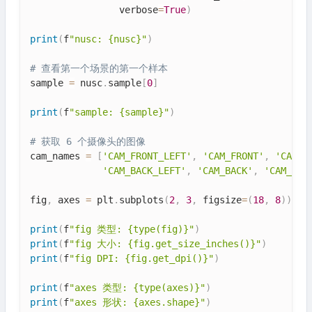
                verbose
=
True
)
print
(
f
"nusc: {nusc}"
)
# 查看第一个场景的第一个样本
sample 
=
 nusc
.
sample
[
0
]
print
(
f
"sample: {sample}"
)
# 获取 6 个摄像头的图像
cam_names 
=
[
'CAM_FRONT_LEFT'
,
'CAM_FRONT'
,
'CAM_F
'CAM_BACK_LEFT'
,
'CAM_BACK'
,
'CAM_BAC
fig
,
 axes 
=
 plt
.
subplots
(
2
,
3
,
 figsize
=
(
18
,
8
)
)
print
(
f
"fig 类型: {type(fig)}"
)
print
(
f
"fig 大小: {fig.get_size_inches()}"
)
print
(
f
"fig DPI: {fig.get_dpi()}"
)
print
(
f
"axes 类型: {type(axes)}"
)
print
(
f
"axes 形状: {axes.shape}"
)