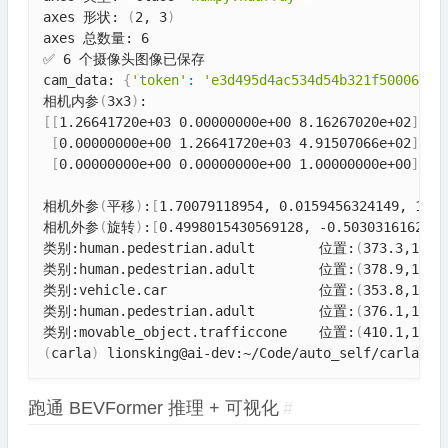
axes 形状: 
(
2, 3
)
axes 总数量: 6

✅ 6 个摄像头图像已保存

cam_data: 
{
'token'
:
'e3d495d4ac534d54b321f50006683
相机内参
(
3x3
)
[
[
1.26641720e+03 0.00000000e+00 8.16267020e+02
]
[
0.00000000e+00 1.26641720e+03 4.91507066e+02
]
[
0.00000000e+00 0.00000000e+00 1.00000000e+00
]
]
相机外参
(
平移
)
:
[
1.70079118954, 0.0159456324149, 1.51
相机外参
(
旋转
)
:
[
0.4998015430569128, -0.5030316162024
类别:human.pedestrian.adult        位置:
(
373.3,1130
类别:human.pedestrian.adult        位置:
(
378.9,1153
类别:vehicle.car                   位置:
(
353.8,1132
类别:human.pedestrian.adult        位置:
(
376.1,1158
类别:movable_object.trafficcone    位置:
(
410.1,1196
(
carla
)
 lionsking@ai-dev:~/Code/auto_self/carla_ch
跑通 BEVFormer 推理 + 可视化
#