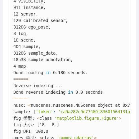
4 visibility,

911 instance,

12 sensor,

120 calibrated_sensor,

31206 ego_pose,

8 log,

10 scene,

404 sample,

31206 sample_data,

18538 sample_annotation,

4 map,

Done loading 
in
==
==
==
Reverse indexing 
..
.

Done reverse indexing 
in
==
==
==
nusc: 
<
nuscenes.nuscenes.NuScenes object at 0x7a4a
sample: 
{
'token'
:
'ca9a282c9e77460f8360f564131a8af
fig 类型: 
<
class 
'matplotlib.figure.Figure'
>
fig 大小: 
[
18.  8.
]
fig DPI: 100.0

axes 类型: 
<
class 
'numpy.ndarray'
>