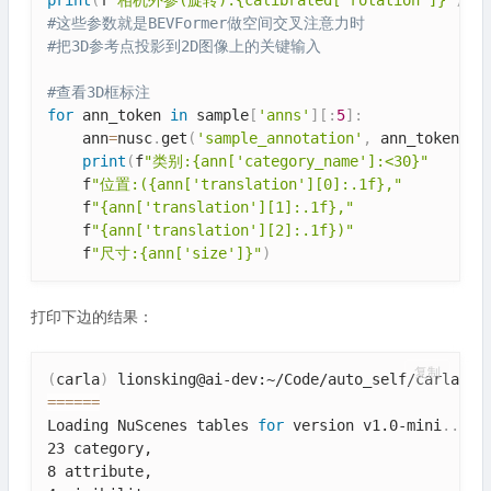
print
(
f
"相机外参(旋转):{calibrated['rotation']}"
)
#这些参数就是BEVFormer做空间交叉注意力时
#把3D参考点投影到2D图像上的关键输入
#查看3D框标注
for
 ann_token 
in
 sample
[
'anns'
]
[
:
5
]
:
    ann
=
nusc
.
get
(
'sample_annotation'
,
 ann_token
)
print
(
f
"类别:{ann['category_name']:<30}"
    f
"位置:({ann['translation'][0]:.1f},"
    f
"{ann['translation'][1]:.1f},"
    f
"{ann['translation'][2]:.1f})"
    f
"尺寸:{ann['size']}"
)
打印下边的结果：
复制
(
carla
)
==
==
==
Loading NuScenes tables 
for
 version v1.0-mini
..
.

23 category,

8 attribute,
