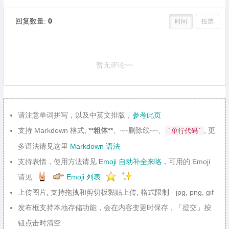
回复数量:
0
时间
投票
暂无评论~~
请注意单词拼写，以及中英文排版，
参考此页
支持 Markdown 格式,
**粗体**
、~~删除线~~、
, 更
`单行代码`
多语法请见这里
Markdown 语法
支持表情，使用方法请见
Emoji 自动补全来咯
，可用的 Emoji
请见
Emoji 列表
上传图片, 支持拖拽和剪切板黏贴上传, 格式限制 - jpg, png, gif
发布框支持本地存储功能，会在内容变更时保存，「提交」按
钮点击时清空