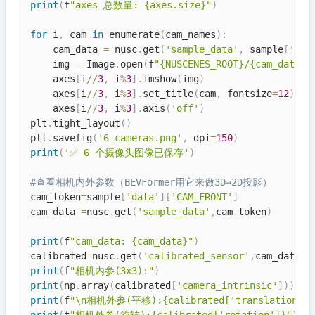
print
(
f
"axes 总数量: {axes.size}"
)
for
 i
,
 cam 
in
 enumerate
(
cam_names
)
:
    cam_data 
=
 nusc
.
get
(
'sample_data'
,
 sample
[
'dat
    img 
=
 Image
.
open
(
f
"{NUSCENES_ROOT}/{cam_data['
    axes
[
i
//
3
,
 i
%
3
]
.
imshow
(
img
)
    axes
[
i
//
3
,
 i
%
3
]
.
set_title
(
cam
,
 fontsize
=
12
)
    axes
[
i
//
3
,
 i
%
3
]
.
axis
(
'off'
)
plt
.
tight_layout
(
)
plt
.
savefig
(
'6_cameras.png'
,
 dpi
=
150
)
print
(
'✅ 6 个摄像头图像已保存'
)
#查看相机内外参数（BEVFormer用它来做3D→2D投影）
cam_token
=
sample
[
'data'
]
[
'CAM_FRONT'
]
cam_data 
=
nusc
.
get
(
'sample_data'
,
cam_token
)
print
(
f
"cam_data: {cam_data}"
)
calibrated
=
nusc
.
get
(
'calibrated_sensor'
,
cam_data
[
'
print
(
f
"相机内参(3x3):"
)
print
(
np
.
array
(
calibrated
[
'camera_intrinsic'
]
)
)
print
(
f
"\n相机外参(平移):{calibrated['translation']}