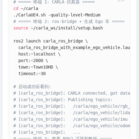
复制
# ===== 终端 1: CARLA 仿真器 =====
cd
 ~/carla

./CarlaUE4.sh -quality-level
=
# ===== 终端 2: ros-bridge + 生成 Ego 车 =====
source
 ~/carla_ws/install/setup.bash

ros2 launch carla_ros_bridge \

  carla_ros_bridge_with_example_ego_vehicle.launch.
  host:
=
localhost \

  port:
=
2000 \

  town:
=
Town10HD \

  timeout:
=
30

# 启动成功应看到:
# [carla_ros_bridge]: CARLA connected, got data:
# [carla_ros_bridge]: Publishing topics:
# [carla_ros_bridge]:   /carla/ego_vehicle/rgb_fro
# [carla_ros_bridge]:   /carla/ego_vehicle/lidar
# [carla_ros_bridge]:   /carla/ego_vehicle/imu
# [carla_ros_bridge]:   /carla/ego_vehicle/odometr
# [carla_ros_bridge]:   ...
# ===== 终端 3: 查看 ROS2 话题和数据 =====