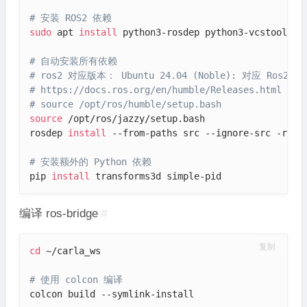
# 安装 ROS2 依赖
sudo
 apt 
install
 python3-rosdep python3-vcstool -y

# 自动安装所有依赖
# ros2 对应版本： Ubuntu 24.04 (Noble): 对应 Ros2版
# https://docs.ros.org/en/humble/Releases.html
# source /opt/ros/humble/setup.bash
source
 /opt/ros/jazzy/setup.bash

rosdep 
install
 --from-paths src --ignore-src -r -y

# 安装额外的 Python 依赖
pip 
install
 transforms3d simple-pid
编译 ros-bridge
#
复制
cd
 ~/carla_ws

# 使用 colcon 编译
colcon build --symlink-install
