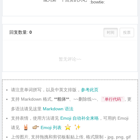
回复数量:
0
时间
投票
暂无评论~~
请注意单词拼写，以及中英文排版，
参考此页
支持 Markdown 格式,
**粗体**
、~~删除线~~、
, 更
`单行代码`
多语法请见这里
Markdown 语法
支持表情，使用方法请见
Emoji 自动补全来咯
，可用的 Emoji
请见
Emoji 列表
上传图片, 支持拖拽和剪切板黏贴上传, 格式限制 - jpg, png, gif