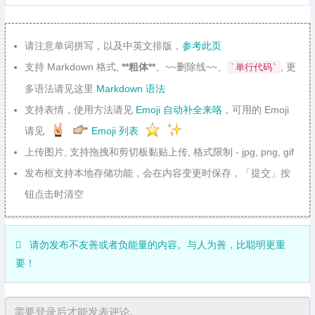
请注意单词拼写，以及中英文排版，
参考此页
支持 Markdown 格式,
**粗体**
、~~删除线~~、
, 更
`单行代码`
多语法请见这里
Markdown 语法
支持表情，使用方法请见
Emoji 自动补全来咯
，可用的 Emoji
请见
Emoji 列表
上传图片, 支持拖拽和剪切板黏贴上传, 格式限制 - jpg, png, gif
发布框支持本地存储功能，会在内容变更时保存，「提交」按
钮点击时清空
请勿发布不友善或者负能量的内容。与人为善，比聪明更重
要！