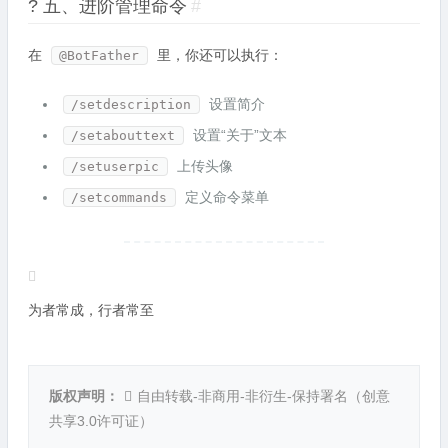
? 五、进阶管理命令
#
在
里，你还可以执行：
@BotFather
设置简介
/setdescription
设置“关于”文本
/setabouttext
上传头像
/setuserpic
定义命令菜单
/setcommands
为者常成，行者常至
版权声明：
自由转载-非商用-非衍生-保持署名（
创意
共享3.0许可证
）