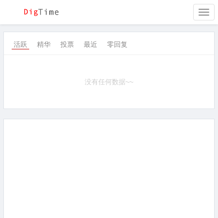
Togg
navi
活跃
精华
投票
最近
零回复
没有任何数据~~