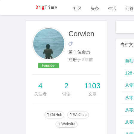
社区
头条
生活
问答
Corwien
专栏文
第 1 位会员
注册于
8年前
自动
Founder
12
4
2
1103
从零到
关注者
讨论
文章
从零
从零
GitHub
WeChat
从零
Website