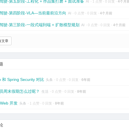
驾驶-第五阶段-工程化 + 作品集打磨 + 面试准备
AI
⋅
1 点赞
⋅
0 回复
⋅
4个月
驾驶-第四阶段-VLA—当前最前沿方向
AI
⋅
0 点赞
⋅
0 回复
⋅
4个月前
驾驶-第三阶段-一段式端到端 + 扩散模型规划
AI
⋅
0 点赞
⋅
0 回复
⋅
4个月前
有文章
题
o 和 Spring Security 对比
头条
⋅
0 点赞
⋅
0 回复
⋅
6年前
员周末假期怎么过呢？
生活
⋅
0 点赞
⋅
0 回复
⋅
8年前
aWeb 开发
头条
⋅
1 点赞
⋅
0 回复
⋅
8年前
论