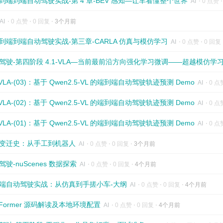
到端到端自动驾驶实战-第 4 章-BEV 感知—让车看懂整个世界
AI
⋅
0 点赞
AI
⋅
0 点赞
⋅
0 回复
⋅
3个月前
到端到端自动驾驶实战-第三章-CARLA 仿真与模仿学习
AI
⋅
0 点赞
⋅
0 回复
驾驶-第四阶段 4.1-VLA—当前最前沿方向强化学习微调——超越模仿学
iVLA-(03)：基于 Qwen2.5-VL 的端到端自动驾驶轨迹预测 Demo
AI
⋅
0 点
iVLA-(02)：基于 Qwen2.5-VL 的端到端自动驾驶轨迹预测 Demo
AI
⋅
0 点
iVLA-(01)：基于 Qwen2.5-VL 的端到端自动驾驶轨迹预测 Demo
AI
⋅
0 点
变迁史：从手工到机器人
AI
⋅
0 点赞
⋅
0 回复
⋅
3个月前
驾驶-nuScenes 数据探索
AI
⋅
0 点赞
⋅
0 回复
⋅
4个月前
端自动驾驶实战：从仿真到手搓小车-大纲
AI
⋅
0 点赞
⋅
0 回复
⋅
4个月前
VFormer 源码解读及本地环境配置
AI
⋅
0 点赞
⋅
0 回复
⋅
4个月前