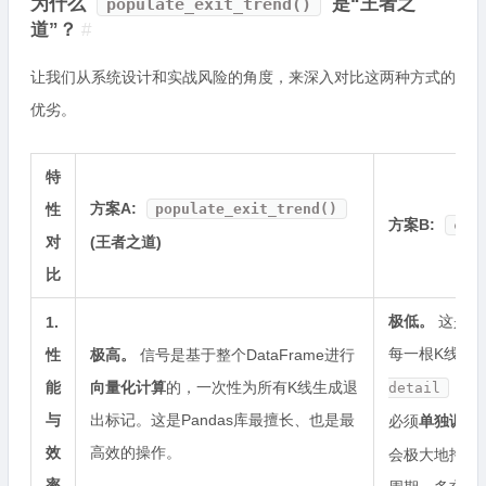
为什么
是“王者之
populate_exit_trend()
道”？
#
让我们从系统设计和实战风险的角度，来深入对比这两种方式的
优劣。
特
方案A:
性
populate_exit_trend()
方案B:
cus
对
(王者之道)
比
极低。
这是一
1.
每一根K线（
性
极高。
信号是基于整个DataFrame进行
能
向量化计算
的，一次性为所有K线生成退
，则
detail
与
出标记。这是Pandas库最擅长、也是最
必须
单独调用
效
高效的操作。
会极大地拖慢
率