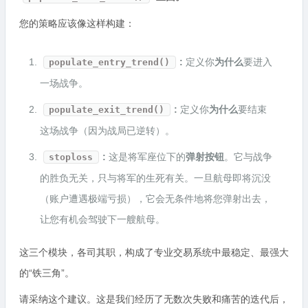
您的策略应该像这样构建：
:
定义你
为什么
要进入
populate_entry_trend()
一场战争。
:
定义你
为什么
要结束
populate_exit_trend()
这场战争（因为战局已逆转）。
:
这是将军座位下的
弹射按钮
。它与战争
stoploss
的胜负无关，只与将军的生死有关。一旦航母即将沉没
（账户遭遇极端亏损），它会无条件地将您弹射出去，
让您有机会驾驶下一艘航母。
这三个模块，各司其职，构成了专业交易系统中最稳定、最强大
的“铁三角”。
请采纳这个建议。这是我们经历了无数次失败和痛苦的迭代后，