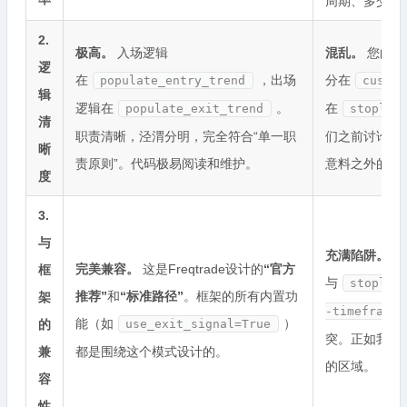
周期、多交易
2.
极高。
入场逻辑
混乱。
您的退
逻
在
，出场
分在
populate_entry_trend
custom
辑
逻辑在
。
在
populate_exit_trend
stoplos
清
职责清晰，泾渭分明，完全符合“单一职
们之前讨论过
晰
责原则”。代码极易阅读和维护。
意料之外的行
度
3.
与
充满陷阱。
您
完美兼容。
这是Freqtrade设计的
“官方
框
与
stoplos
推荐”
和
“标准路径”
。框架的所有内置功
架
-timeframe-
能（如
）
的
use_exit_signal=True
突。正如我们
兼
都是围绕这个模式设计的。
的区域。
容
性