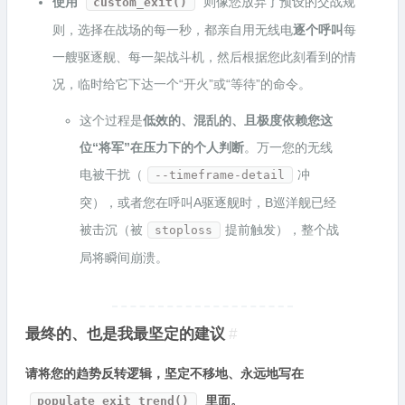
使用
则像您放弃了预设的交战规
custom_exit()
则，选择在战场的每一秒，都亲自用无线电
逐个呼叫
每
一艘驱逐舰、每一架战斗机，然后根据您此刻看到的情
况，临时给它下达一个“开火”或“等待”的命令。
这个过程是
低效的、混乱的、且极度依赖您这
位“将军”在压力下的个人判断
。万一您的无线
电被干扰（
冲
--timeframe-detail
突），或者您在呼叫A驱逐舰时，B巡洋舰已经
被击沉（被
提前触发），整个战
stoploss
局将瞬间崩溃。
最终的、也是我最坚定的建议
#
请将您的趋势反转逻辑，坚定不移地、永远地写在
里面。
populate_exit_trend()