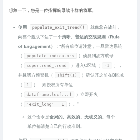
想象一下，您是一位指挥航母战斗群的将军。
使用
就像您在战前，
populate_exit_trend()
向整个舰队下达了一个
清晰、普适的交战规则（Rule
of Engagement）
：“所有单位请注意，一旦雷达系统
（
）侦测到敌方航母
populate_indicators
（
）进入C区域（
），
supertrend_trend
-1
并且我方预警机（
）确认其之前在B区域
shift(1)
（
），则授权所有单位
1
（
）立即开火
dataframe.loc[...]
（
）。”
'exit_long' = 1
这个命令是
全局的、高效的、无歧义的
。每个
单位都清楚自己的行动准则。