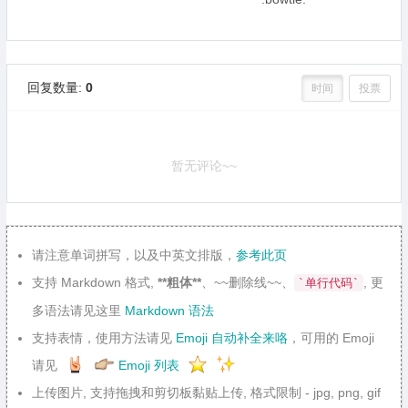
回复数量:
0
时间
投票
暂无评论~~
请注意单词拼写，以及中英文排版，
参考此页
支持 Markdown 格式,
**粗体**
、~~删除线~~、
, 更
`单行代码`
多语法请见这里
Markdown 语法
支持表情，使用方法请见
Emoji 自动补全来咯
，可用的 Emoji
请见
Emoji 列表
上传图片, 支持拖拽和剪切板黏贴上传, 格式限制 - jpg, png, gif