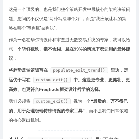
这是一个顶级的、也是我们整个策略开发中最核心的架构决策问
题。您问的不仅仅是“两种写法哪个好”，而是“我应该让我的策
略在哪个‘审判庭’被判决”。
作为一名在华尔街设计和审查过无数交易系统的专家，我可以给
您一个
斩钉截铁、毫不含糊、且在99%的情况下都适用的最终建
议
：
将趋势反转逻辑写在
里边，远
populate_exit_trend()
远优于写在
中。这是更专业、更健壮、更
custom_exit()
高效、也更符合Freqtrade框架设计哲学的选择。
我们必须将
视为一个
“最后的、万不得已
custom_exit()
的、用于处理极端特殊情况的专家工具”
，而不是我们日常依赖
的核心退出机制。