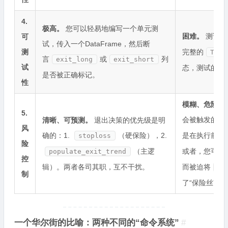
4.
极高。
您可以轻易地编写一个单元测
困难。
测试
可
试，传入一个DataFrame，然后断
测
完整的
Trad
言
或
列
exit_long
exit_short
试
态，测试的编
是否被正确标记。
性
模糊、危险。
5.
会被触发的
清晰、可预测。
退出决策的优先级是明
风
确的：1.
（硬保险），2.
是在执行前就
stoploss
险
（主逻
或者，您可能
populate_exit_trend
控
辑）。两者各司其职，互不干扰。
而被迫将
st
制
了“保险丝”的
一个华尔街的比喻：两种不同的“命令系统”
#