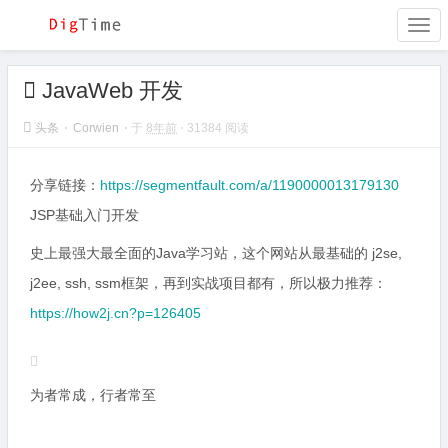
Togg
navi
JavaWeb 开发
头条
⋅
Corwien
⋅ 于
8年前
⋅ 31384 阅读
分享链接：
https://segmentfault.com/a/1190000013179130
JSP基础入门开发
史上最强大最全面的Java学习站，这个网站从最基础的 j2se,
j2ee, ssh, ssm框架，再到实战项目都有，所以极力推荐：
https://how2j.cn?p=126405
为者常成，行者常至