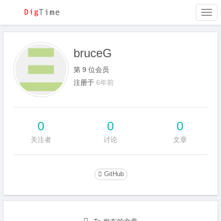
Togg
navi
bruceG
第 9 位会员
注册于
6年前
0
0
0
关注者
讨论
文章
GitHub