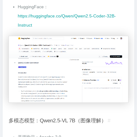
HuggingFace：
https://huggingface.co/Qwen/Qwen2.5-Coder-32B-
Instruct
多模态模型：Qwen2.5-VL 7B（图像理解）
#
开源协议：Apache 2.0