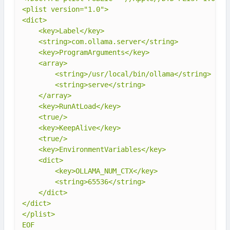
<plist version="1.0">

<dict>

    <key>Label</key>

    <string>com.ollama.server</string>

    <key>ProgramArguments</key>

    <array>

        <string>/usr/local/bin/ollama</string>

        <string>serve</string>

    </array>

    <key>RunAtLoad</key>

    <true/>

    <key>KeepAlive</key>

    <true/>

    <key>EnvironmentVariables</key>

    <dict>

        <key>OLLAMA_NUM_CTX</key>

        <string>65536</string>

    </dict>

</dict>

</plist>

EOF