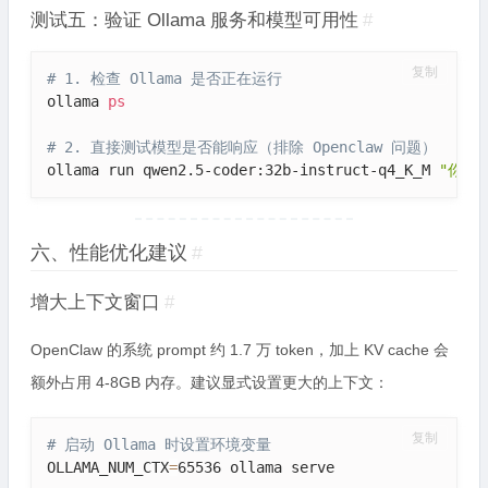
测试五：验证 Ollama 服务和模型可用性
#
复制
# 1. 检查 Ollama 是否正在运行
ollama 
ps
# 2. 直接测试模型是否能响应（排除 Openclaw 问题）
ollama run qwen2.5-coder:32b-instruct-q4_K_M 
"你现
六、性能优化建议
#
增大上下文窗口
#
OpenClaw 的系统 prompt 约 1.7 万 token，加上 KV cache 会
额外占用 4-8GB 内存。建议显式设置更大的上下文：
复制
# 启动 Ollama 时设置环境变量
OLLAMA_NUM_CTX
=
65536 ollama serve