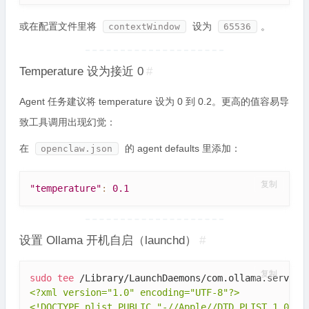
或在配置文件里将
设为
。
contextWindow
65536
Temperature 设为接近 0
#
Agent 任务建议将 temperature 设为 0 到 0.2。更高的值容易导
致工具调用出现幻觉：
在
的 agent defaults 里添加：
openclaw.json
复制
"temperature"
:
0.1
设置 Ollama 开机自启（launchd）
#
复制
sudo
tee
 /Library/LaunchDaemons/com.ollama.server.
<?xml version="1.0" encoding="UTF-8"?>

<!DOCTYPE plist PUBLIC "-//Apple//DTD PLIST 1.0//EN