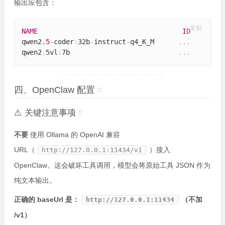
输出应包含：
复制
NAME
ID
qwen2
.5
-
coder
:
32b
-
instruct
-
q4_K_M      
.
.
.
qwen2
.
5vl
:
7b                           
.
.
.
四、OpenClaw 配置
#
⚠️ 关键注意事项
#
不要
使用 Ollama 的 OpenAI 兼容
URL（
）接入
http://127.0.0.1:11434/v1
OpenClaw。这会破坏工具调用，模型会将原始工具 JSON 作为
纯文本输出。
正确的 baseUrl 是：
（不加
http://127.0.0.1:11434
/v1）