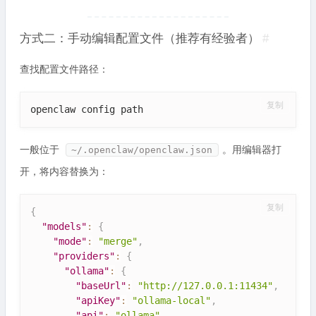
方式二：手动编辑配置文件（推荐有经验者）
#
查找配置文件路径：
复制
openclaw config path
一般位于
。用编辑器打
~/.openclaw/openclaw.json
开，将内容替换为：
复制
{
"models"
:
{
"mode"
:
"merge"
,
"providers"
:
{
"ollama"
:
{
"baseUrl"
:
"http://127.0.0.1:11434"
,
"apiKey"
:
"ollama-local"
,
"api"
:
"ollama"
,