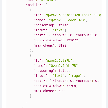
"models"
:
[
{
"id"
:
"qwen2.5-coder:32b-instruct-q4_K
"name"
:
"Qwen2.5 Coder 32B"
,
"reasoning"
:
false
,
"input"
:
[
"text"
]
,
"cost"
:
{
"input"
:
0
,
"output"
:
0
,
"ca
"contextWindow"
:
131072
,
"maxTokens"
:
8192
}
,
{
"id"
:
"qwen2.5vl:7b"
,
"name"
:
"Qwen2.5 VL 7B"
,
"reasoning"
:
false
,
"input"
:
[
"text"
,
"image"
]
,
"cost"
:
{
"input"
:
0
,
"output"
:
0
,
"ca
"contextWindow"
:
32768
,
"maxTokens"
:
4096
}
]
}