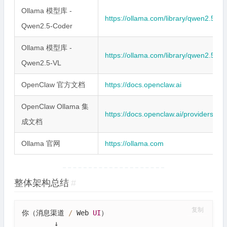
Ollama 模型库 -
https://ollama.com/library/qwen2.5-co
Qwen2.5-Coder
Ollama 模型库 -
https://ollama.com/library/qwen2.5vl
Qwen2.5-VL
OpenClaw 官方文档
https://docs.openclaw.ai
OpenClaw Ollama 集
https://docs.openclaw.ai/providers/oll
成文档
Ollama 官网
https://ollama.com
整体架构总结
#
复制
你（消息渠道 
/
 Web 
UI
）

        ↓
