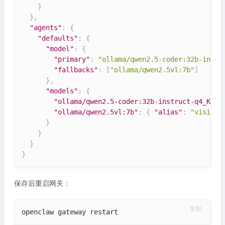
}
}
,
"agents"
:
{
"defaults"
:
{
"model"
:
{
"primary"
:
"ollama/qwen2.5-coder:32b-instr
"fallbacks"
:
[
"ollama/qwen2.5vl:7b"
]
}
,
"models"
:
{
"ollama/qwen2.5-coder:32b-instruct-q4_K_M"
"ollama/qwen2.5vl:7b"
:
{
"alias"
:
"vision"
}
}
}
}
保存后重启网关：
复制
openclaw gateway restart