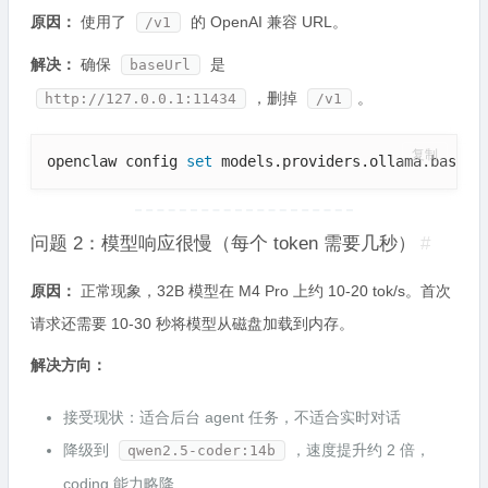
原因：
使用了
的 OpenAI 兼容 URL。
/v1
解决：
确保
是
baseUrl
，删掉
。
http://127.0.0.1:11434
/v1
复制
openclaw config 
set
 models.providers.ollama.baseUr
问题 2：模型响应很慢（每个 token 需要几秒）
#
原因：
正常现象，32B 模型在 M4 Pro 上约 10-20 tok/s。首次
请求还需要 10-30 秒将模型从磁盘加载到内存。
解决方向：
接受现状：适合后台 agent 任务，不适合实时对话
降级到
，速度提升约 2 倍，
qwen2.5-coder:14b
coding 能力略降