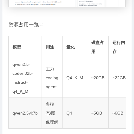
资源占用一览
#
磁盘占
运行内
模型
用途
量化
用
存
qwen2.5-
主力
coder:32b-
coding
Q4_K_M
~20GB
~22GB
instruct-
agent
q4_K_M
多模
qwen2.5vl:7b
态/图
Q4
~5GB
~6GB
像理解