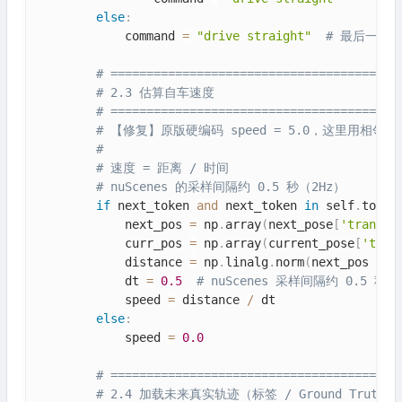
else
:
            command 
=
"drive straight"
# 最后一帧
# ========================================
# 2.3 估算自车速度
# ========================================
# 【修复】原版硬编码 speed = 5.0，这里用相邻
#
# 速度 = 距离 / 时间
# nuScenes 的采样间隔约 0.5 秒（2Hz）
if
 next_token 
and
 next_token 
in
 self
.
token
            next_pos 
=
 np
.
array
(
next_pose
[
'transla
            curr_pos 
=
 np
.
array
(
current_pose
[
'tran
            distance 
=
 np
.
linalg
.
norm
(
next_pos 
-
 c
            dt 
=
0.5
# nuScenes 采样间隔约 0.5 秒
            speed 
=
 distance 
/
 dt

else
:
            speed 
=
0.0
# ========================================
# 2.4 加载未来真实轨迹（标签 / Ground Truth）