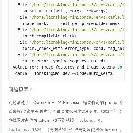
  File 
"/home/lionsking/miniconda3/envs/carla/lib/
    output 
=
 func
(
self, *args, **kwargs
)
  File 
"/home/lionsking/miniconda3/envs/carla/lib/
    image_mask, _ 
=
 self.get_placeholder_mask
(
  File 
"/home/lionsking/miniconda3/envs/carla/lib/
    torch_compilable_check
(
  File 
"/home/lionsking/miniconda3/envs/carla/lib/
    torch._check_with
(
error_type, cond, msg_callab
  File 
"/home/lionsking/miniconda3/envs/carla/lib/
    raise error_type
(
message_evaluated
)
ValueError: Image features and image tokens 
do
(
carla
)
 lionsking@ai-dev:~/Code/auto_self$ 
问题原因
#
问题清楚了：Qwen2.5-VL 的 Processor 需要特定的 prompt 格
式来标记"这里有图片"，不能直接传纯文本+图片。模型内部会
查找图片占位符 token，找不到就报
tokens: 0,
（有图片特征但没有对应的占位 token）。
features: 1824