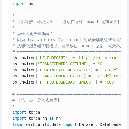
import
 os

# ================================================
# 【第零步：环境变量 —— 必须在所有 import 之前设置】
#
# 为什么要放最前面？
# 因为 transformers 库在 import 时就会读取这些环境变
# 从哪个服务器下载模型。如果放在 import 之后，就来不及了
# ================================================
os
.
environ
[
'HF_ENDPOINT'
]
=
'https://hf-mirror.com
os
.
environ
[
"TRANSFORMERS_OFFLINE"
]
=
"0"
os
.
environ
[
'HUGGINGFACE_HUB_CACHE'
]
=
'./model_cac
os
.
environ
[
'TRANSFORMERS_CACHE'
]
=
'./model_cache'
os
.
environ
[
'HF_HUB_DOWNLOAD_TIMEOUT'
]
=
'600'
# ================================================
# 【第一步：导入依赖库】
# ================================================
import
import
 torch
.
nn 
as
from
 torch
.
utils
.
data 
import
 Dataset
,