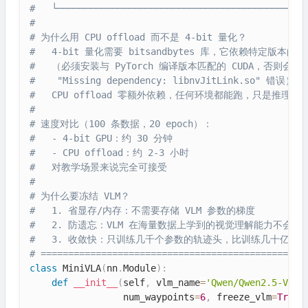
#   └─────────────────────────────────────────────
#
# 为什么用 CPU offload 而不是 4-bit 量化？
#   4-bit 量化需要 bitsandbytes 库，它依赖特定版本的 CU
#   （必须安装与 PyTorch 编译版本匹配的 CUDA，否则会报
#    "Missing dependency: libnvJitLink.so" 错误）
#   CPU offload 零额外依赖，任何环境都能跑，只是推理慢
#
# 速度对比（100 条数据，20 epoch）：
#   - 4-bit GPU：约 30 分钟
#   - CPU offload：约 2-3 小时
#   对教学场景来说完全可接受
#
# 为什么要冻结 VLM？
#   1. 省显存/内存：不需要存储 VLM 参数的梯度
#   2. 防遗忘：VLM 在海量数据上学到的视觉理解能力不会被
#   3. 收敛快：只训练几千个参数的轨迹头，比训练几十亿参
# ================================================
class
MiniVLA
(
nn
.
Module
)
:
def
__init__
(
self
,
 vlm_name
=
'Qwen/Qwen2.5-VL-3
                 num_waypoints
=
6
,
 freeze_vlm
=
True
)