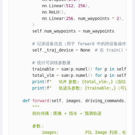
            nn
.
Linear
(
512
,
256
)
,
            nn
.
ReLU
(
)
,
            nn
.
Linear
(
256
,
 num_waypoints 
*
2
)
,
#
)
        self
.
num_waypoints 
=
 num_waypoints

# 记录设备信息（用于 forward 中的跨设备操作）
        self
.
_traj_device 
=
 None  
# 在 train() 中
# 统计可训练参数量
        trainable 
=
 sum
(
p
.
numel
(
)
for
 p 
in
 self
.
tr
        total_vlm 
=
 sum
(
p
.
numel
(
)
for
 p 
in
 self
.
vl
print
(
f
"   VLM 参数: {total_vlm:,}（冻结，在
print
(
f
"   轨迹头参数: {trainable:,}（可训练
def
forward
(
self
,
 images
,
 driving_commands
,
 eg
"""

        前向传播：图像 + 指令 → 预测轨迹

        参数：

            images:           PIL Image 列表，长度 = 