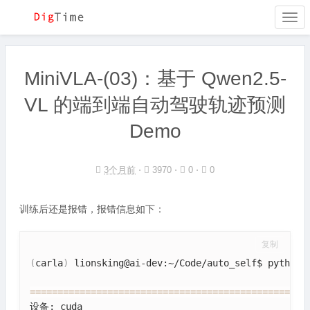
Togg
navi
MiniVLA-(03)：基于 Qwen2.5-
VL 的端到端自动驾驶轨迹预测
Demo
3个月前
⋅
3970 ⋅
0 ⋅
0
训练后还是报错，报错信息如下：
复制
(
carla
)
 lionsking@ai-dev:~/Code/auto_self$ python m
==
==
==
==
==
==
==
==
==
==
==
==
==
==
==
==
==
==
==
==
==
==
==
==
==
设备: cuda
