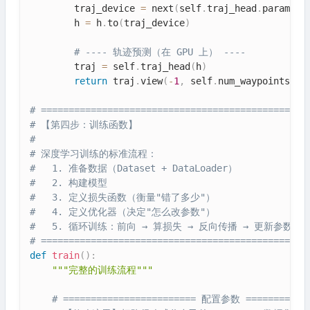
        traj_device 
=
 next
(
self
.
traj_head
.
paramete
        h 
=
 h
.
to
(
traj_device
)
# ---- 轨迹预测（在 GPU 上） ----
        traj 
=
 self
.
traj_head
(
h
)
return
 traj
.
view
(
-
1
,
 self
.
num_waypoints
,
2
# ================================================
# 【第四步：训练函数】
#
# 深度学习训练的标准流程：
#   1. 准备数据（Dataset + DataLoader）
#   2. 构建模型
#   3. 定义损失函数（衡量"错了多少"）
#   4. 定义优化器（决定"怎么改参数"）
#   5. 循环训练：前向 → 算损失 → 反向传播 → 更新参数
# ================================================
def
train
(
)
:
"""完整的训练流程"""
# ======================== 配置参数 ============