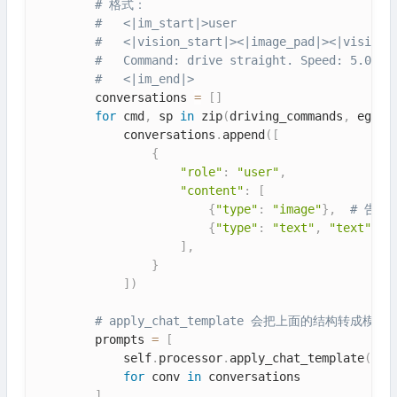
# 格式：
#   <|im_start|>user
#   <|vision_start|><|image_pad|><|vision_
#   Command: drive straight. Speed: 5.0m/s
#   <|im_end|>
        conversations 
=
[
]
for
 cmd
,
 sp 
in
 zip
(
driving_commands
,
 ego_s
            conversations
.
append
(
[
{
"role"
:
"user"
,
"content"
:
[
{
"type"
:
"image"
}
,
# 告诉
{
"type"
:
"text"
,
"text"
:
 f
]
,
}
]
)
# apply_chat_template 会把上面的结构转成模型
        prompts 
=
[
            self
.
processor
.
apply_chat_template
(
con
for
 conv 
in
 conversations

]