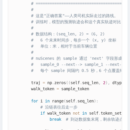
# ========================================
#
# 这是"正确答案"——人类司机实际走过的路线。
# 训练时，模型的预测轨迹会和这个真实轨迹对比，算出
#
# 数据结构：(seq_len, 2) = (6, 2)
#   6 个未来时间步，每步一个 (x, y) 坐标
#   单位：米，相对于当前车辆位置
#
# nuScenes 的 sample 通过 'next' 字段形成链
#   sample_0 --next--> sample_1 --next--> 
#   每个 sample 间隔约 0.5 秒，6 个点覆盖约 
        traj 
=
 np
.
zeros
(
(
self
.
seq_len
,
2
)
,
 dtype
=
n
        walk_token 
=
 sample_token

for
 i 
in
 range
(
self
.
seq_len
)
:
# 沿链表往后走一步
if
 walk_token 
not
in
 self
.
token_set
:
break
# 到达数据集末尾，剩余轨迹点保