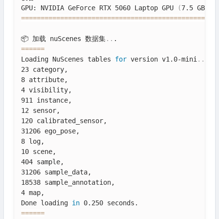
GPU: NVIDIA GeForce RTX 5060 Laptop GPU 
(
7.5 GB
)
==
==
==
==
==
==
==
==
==
==
==
==
==
==
==
==
==
==
==
==
==
==
==
==
==
📦 加载 nuScenes 数据集
..
==
==
==
Loading NuScenes tables 
for
 version v1.0-mini
..
.

23 category,

8 attribute,

4 visibility,

911 instance,

12 sensor,

120 calibrated_sensor,

31206 ego_pose,

8 log,

10 scene,

404 sample,

31206 sample_data,

18538 sample_annotation,

4 map,

Done loading 
in
==
==
==