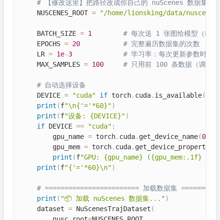
# 【修改这里】把路径改成你自己的 nuScenes 数据集路
    NUSCENES_ROOT 
=
"/home/lionsking/data/nuscenes
    BATCH_SIZE 
=
1
# 每次送 1 张图给模型（8GB 
    EPOCHS 
=
20
# 完整遍历数据集的次数
    LR 
=
1e
-
3
# 学习率：每次更新参数时的
    MAX_SAMPLES 
=
100
# 只用前 100 条数据（调
# 自动选择设备
    DEVICE 
=
"cuda"
if
 torch
.
cuda
.
is_available
(
)
e
print
(
f
"\n{'='*60}"
)
print
(
f
"设备: {DEVICE}"
)
if
 DEVICE 
==
"cuda"
:
        gpu_name 
=
 torch
.
cuda
.
get_device_name
(
0
)
        gpu_mem 
=
 torch
.
cuda
.
get_device_properties
print
(
f
"GPU: {gpu_name} ({gpu_mem:.1f} GB)
print
(
f
"{'='*60}\n"
)
# ======================== 加载数据集 ==========
print
(
"📦 加载 nuScenes 数据集..."
)
    dataset 
=
 NuScenesTrajDataset
(
        nusc_root
=
NUSCENES_ROOT
,