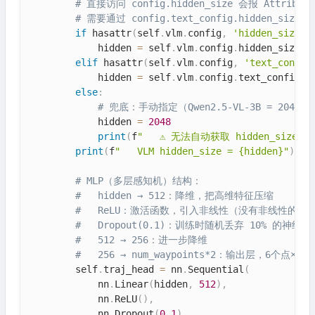
# 直接访问 config.hidden_size 会报 Attribute
# 需要通过 config.text_config.hidden_size 
if
 hasattr
(
self
.
vlm
.
config
,
'hidden_size'
)
            hidden 
=
 self
.
vlm
.
config
.
hidden_size

elif
 hasattr
(
self
.
vlm
.
config
,
'text_config
            hidden 
=
 self
.
vlm
.
config
.
text_config
.
h
else
:
# 兜底：手动指定（Qwen2.5-VL-3B = 2048）
            hidden 
=
2048
print
(
f
"   ⚠️ 无法自动获取 hidden_size，
print
(
f
"   VLM hidden_size = {hidden}"
)
# MLP（多层感知机）结构：
#   hidden → 512：降维，把高维特征压缩
#   ReLU：激活函数，引入非线性（没有非线性的
#   Dropout(0.1)：训练时随机丢弃 10% 的神
#   512 → 256：进一步降维
#   256 → num_waypoints*2：输出层，6个点×2
        self
.
traj_head 
=
 nn
.
Sequential
(
            nn
.
Linear
(
hidden
,
512
)
,
            nn
.
ReLU
(
)
,
            nn
.
Dropout
(
0.1
)
,