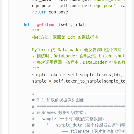
        ego_pose 
=
 self
.
nusc
.
get
(
'ego_pose'
,
 cam_d
return
 ego_pose

def
__getitem__
(
self
,
 idx
)
:
"""

        核心方法：返回第 idx 条训练样本

        PyTorch 的 DataLoader 会反复调用这个方法：

        - 训练时，DataLoader 自动处理 batch、shuffl
        - 每次调用返回一条样本，DataLoader 把多条样本拼成
        """
        sample_token 
=
 self
.
sample_tokens
[
idx
]
        sample 
=
 self
.
token_to_sample
[
sample_token
# ========================================
# 2.1 加载前视摄像头图像
# ========================================
# nuScenes 数据组织方式：
#   sample（一个时间戳的完整数据）
#     └── sample_data（某个传感器在该时间戳
#           └── filename（图片文件相对路径）