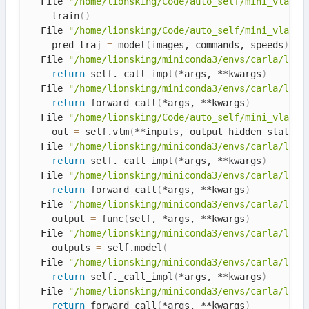
  File 
"/home/lionsking/Code/auto_self/mini_vla_nu
    train
(
)
  File 
"/home/lionsking/Code/auto_self/mini_vla_nu
    pred_traj 
=
 model
(
images, commands, speeds
)
  File 
"/home/lionsking/miniconda3/envs/carla/lib/
return
 self._call_impl
(
*args, **kwargs
)
  File 
"/home/lionsking/miniconda3/envs/carla/lib/
return
 forward_call
(
*args, **kwargs
)
  File 
"/home/lionsking/Code/auto_self/mini_vla_nu
    out 
=
 self.vlm
(
**inputs, output_hidden_states
=
  File 
"/home/lionsking/miniconda3/envs/carla/lib/
return
 self._call_impl
(
*args, **kwargs
)
  File 
"/home/lionsking/miniconda3/envs/carla/lib/
return
 forward_call
(
*args, **kwargs
)
  File 
"/home/lionsking/miniconda3/envs/carla/lib/
    output 
=
 func
(
self, *args, **kwargs
)
  File 
"/home/lionsking/miniconda3/envs/carla/lib/
    outputs 
=
 self.model
(
  File 
"/home/lionsking/miniconda3/envs/carla/lib/
return
 self._call_impl
(
*args, **kwargs
)
  File 
"/home/lionsking/miniconda3/envs/carla/lib/
return
 forward_call
(
*args, **kwargs
)