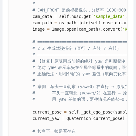
#
# CAM_FRONT 是前视摄像头，分辨率 1600×900
        cam_data 
=
 self
.
nusc
.
get
(
'sample_data'
,
 sa
        cam_path 
=
 os
.
path
.
join
(
self
.
nusc
.
dataroot
        image 
=
 Image
.
open
(
cam_path
)
.
convert
(
'RGB'
# ========================================
# 2.2 生成驾驶指令（直行 / 左转 / 右转）
# ========================================
# 【修复】原版用当前帧的绝对 yaw 角判断指令，这
# 绝对 yaw 表示车头在全局坐标系中的朝向，跟"当
# 正确做法：用相邻帧的 yaw 差值（航向变化率）来
#
# 举例：车头一直朝东（yaw≈0）在直行 → 原版判断
#       车头一直朝北（yaw≈π/2）在直行 → 原版
#       用 yaw 差值的话，两种情况差值都≈0，正
        current_pose 
=
 self
.
_get_ego_pose
(
sample_t
        current_yaw 
=
 Quaternion
(
current_pose
[
'rot
# 检查下一帧是否存在