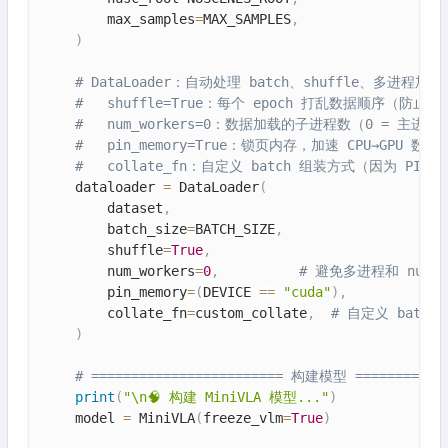
        max_samples
=
MAX_SAMPLES
,
)
# DataLoader：自动处理 batch、shuffle、多进程加载
#   shuffle=True：每个 epoch 打乱数据顺序（
#   num_workers=0：数据加载的子进程数（0 = 主
#   pin_memory=True：锁页内存，加速 CPU→GPU 数据
#   collate_fn：自定义 batch 组装方式（因为 PIL I
    dataloader 
=
 DataLoader
(
        dataset
,
        batch_size
=
BATCH_SIZE
,
        shuffle
=
True
,
        num_workers
=
0
,
# 避免多进程和 nuSce
        pin_memory
=
(
DEVICE 
==
"cuda"
)
,
        collate_fn
=
custom_collate
,
# 自定义 batc
)
# ======================== 构建模型 ============
print
(
"\n🧠 构建 MiniVLA 模型..."
)
    model 
=
 MiniVLA
(
freeze_vlm
=
True
)