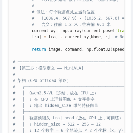
#
# 做法：每个轨迹点减去当前位置
#   (1036.4, 567.9) - (1035.2, 567.8) = (1
#   含义：往前 1.2 米，往右偏 0.1 米
        current_xy 
=
 np
.
array
(
current_pose
[
'transl
        traj 
=
 traj 
-
 current_xy
[
None
,
:
]
# Non
return
 image
,
 command
,
 np
.
float32
(
speed
)
,
 
# ================================================
# 【第三步：模型定义 —— MiniVLA】
#
# 架构（CPU offload 策略）：
#   ┌─────────────────────────────────────────────
#   │  Qwen2.5-VL（冻结，放在 CPU 上）               
#   │  ↓ 在 CPU 上理解图像 + 文字指令                
#   │  ↓ 输出 hidden_size 维的特征向量               
#   ├─────────────────────────────────────────────
#   │  轨迹预测头 traj_head（放在 GPU 上，可训练）    
#   │  ↓ hidden_size → 512 → 256 → 12             
#   │  ↓ 12 个数字 = 6 个轨迹点 × 2 个坐标 (x, y)    