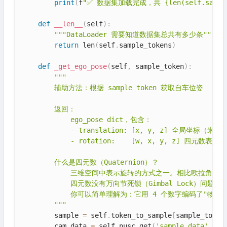
print
(
f
"✅ 数据集加载完成，共 {len(self.sample
def
__len__
(
self
)
:
"""DataLoader 需要知道数据集总共有多少条"""
return
 len
(
self
.
sample_tokens
)
def
_get_ego_pose
(
self
,
 sample_token
)
:
"""

        辅助方法：根据 sample token 获取自车位姿

        返回：

            ego_pose dict，包含：

            - translation: [x, y, z] 全局坐标（米）

            - rotation:    [w, x, y, z] 四元数表示
        什么是四元数（Quaternion）？

            三维空间中表示旋转的方式之一。相比欧拉角（yaw/p
            四元数没有万向节死锁（Gimbal Lock）问题
            你可以简单理解为：它用 4 个数字编码了"物体
        """
        sample 
=
 self
.
token_to_sample
[
sample_token
        cam_data 
=
 self
.
nusc
.
get
(
'sample_data'
,
 sa