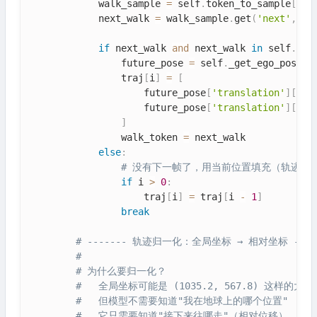
            walk_sample 
=
 self
.
token_to_sample
[
wal
            next_walk 
=
 walk_sample
.
get
(
'next'
,
''
if
 next_walk 
and
 next_walk 
in
 self
.
tok
                future_pose 
=
 self
.
_get_ego_pose
(
n
                traj
[
i
]
=
[
                    future_pose
[
'translation'
]
[
0
]
,
                    future_pose
[
'translation'
]
[
1
]
]
                walk_token 
=
 next_walk

else
:
# 没有下一帧了，用当前位置填充（轨迹不
if
 i 
>
0
:
                    traj
[
i
]
=
 traj
[
i 
-
1
]
break
# ------- 轨迹归一化：全局坐标 → 相对坐标 ----
#
# 为什么要归一化？
#   全局坐标可能是 (1035.2, 567.8) 这样的大数
#   但模型不需要知道"我在地球上的哪个位置"
#   它只需要知道"接下来往哪走"（相对位移）