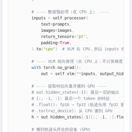
# ---- 数据预处理（在 CPU 上） ----
        inputs 
=
 self
.
processor
(
            text
=
prompts
,
            images
=
images
,
            return_tensors
=
'pt'
,
            padding
=
True
,
)
.
to
(
"cpu"
)
# VLM 在 CPU，所以 inputs 也要在
# ---- VLM 前向推理（在 CPU 上，不计算梯度） -
with
 torch
.
no_grad
(
)
:
            out 
=
 self
.
vlm
(
**
inputs
,
 output_hidden
# ---- 提取特征向量并搬到 GPU ----
# out.hidden_states[-1]: 最后一层的输出
# [:, -1, :]: 最后一个 token 的特征
# .float(): fp16 → fp32（轨迹头用 fp32 更稳
# .to(traj_device): 从 CPU 搬到 GPU
        h 
=
 out
.
hidden_states
[
-
1
]
[
:
,
-
1
,
:
]
.
float
(
# 搬到轨迹头所在的设备（GPU）