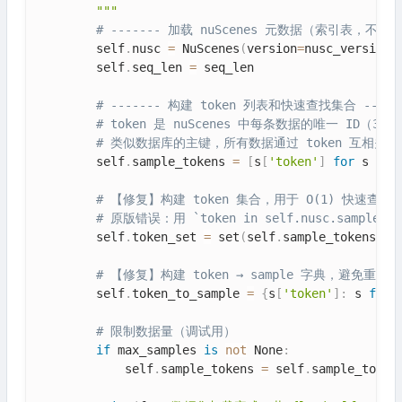
        """
# ------- 加载 nuScenes 元数据（索引表，不是图
        self
.
nusc 
=
 NuScenes
(
version
=
nusc_version
,
        self
.
seq_len 
=
 seq_len

# ------- 构建 token 列表和快速查找集合 -----
# token 是 nuScenes 中每条数据的唯一 ID（
# 类似数据库的主键，所有数据通过 token 互相关联
        self
.
sample_tokens 
=
[
s
[
'token'
]
for
 s 
in
 
# 【修复】构建 token 集合，用于 O(1) 快速查找
# 原版错误：用 `token in self.nusc.sample
        self
.
token_set 
=
 set
(
self
.
sample_tokens
)
# 【修复】构建 token → sample 字典，避免重复调用
        self
.
token_to_sample 
=
{
s
[
'token'
]
:
 s 
for
 
# 限制数据量（调试用）
if
 max_samples 
is
not
 None
:
            self
.
sample_tokens 
=
 self
.
sample_token