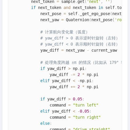
        next_token 
=
 sample
.
get
(
'next'
,
''
)
if
 next_token 
and
 next_token 
in
 self
.
token
            next_pose 
=
 self
.
_get_ego_pose
(
next_to
            next_yaw 
=
 Quaternion
(
next_pose
[
'rotat
# 计算航向变化量（弧度）
# yaw_diff > 0 表示逆时针旋转（左转）
# yaw_diff < 0 表示顺时针旋转（右转）
            yaw_diff 
=
 next_yaw 
-
 current_yaw

# 处理角度跨越 ±π 的情况（比如从 179° 转到 
if
 yaw_diff 
>
 np
.
pi
:
                yaw_diff 
-=
2
*
 np
.
pi

elif
 yaw_diff 
<
-
np
.
pi
:
                yaw_diff 
+=
2
*
 np
.
pi

if
 yaw_diff 
>
0.05
:
                command 
=
"turn left"
elif
 yaw_diff 
<
-
0.05
:
                command 
=
"turn right"
else
:
                command 
=
"drive straight"