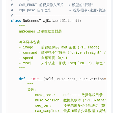
#   CAM_FRONT 前视摄像头图片  → 模型的"眼睛"
#   ego_pose 自车位姿         → 提取指令/速度/轨迹
# ================================================
class
NuScenesTrajDataset
(
Dataset
)
:
"""

    nuScenes 驾驶数据集封装

    每条样本包含：

    - image:   前视摄像头 RGB 图像（PIL Image）

    - command: 驾驶指令字符串（"drive straight" / "tur
    - speed:   自车速度 (m/s)

    - traj:    未来轨迹，形状 (seq_len, 2)，单位：
    """
def
__init__
(
self
,
 nusc_root
,
 nusc_version
=
'v1
"""

        参数：

            nusc_root:    nuScenes 数据集根目录

            nusc_version: 数据集版本（'v1.0-mini
            seq_len:      预测未来多少个轨迹点（默认 
            max_samples:  最多加载多少条数据（调试用