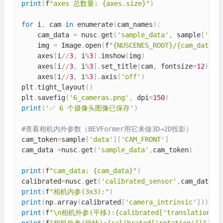
print
(
f
"axes 总数量: {axes.size}"
)
for
 i
,
 cam 
in
 enumerate
(
cam_names
)
:
    cam_data 
=
 nusc
.
get
(
'sample_data'
,
 sample
[
'dat
    img 
=
 Image
.
open
(
f
"{NUSCENES_ROOT}/{cam_data['
    axes
[
i
//
3
,
 i
%
3
]
.
imshow
(
img
)
    axes
[
i
//
3
,
 i
%
3
]
.
set_title
(
cam
,
 fontsize
=
12
)
    axes
[
i
//
3
,
 i
%
3
]
.
axis
(
'off'
)
plt
.
tight_layout
(
)
plt
.
savefig
(
'6_cameras.png'
,
 dpi
=
150
)
print
(
'✅ 6 个摄像头图像已保存'
)
#查看相机内外参数（BEVFormer用它来做3D→2D投影）
cam_token
=
sample
[
'data'
]
[
'CAM_FRONT'
]
cam_data 
=
nusc
.
get
(
'sample_data'
,
cam_token
)
print
(
f
"cam_data: {cam_data}"
)
calibrated
=
nusc
.
get
(
'calibrated_sensor'
,
cam_data
[
'
print
(
f
"相机内参(3x3):"
)
print
(
np
.
array
(
calibrated
[
'camera_intrinsic'
]
)
)
print
(
f
"\n相机外参(平移):{calibrated['translation']}