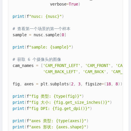
                verbose
=
True
)
print
(
f
"nusc: {nusc}"
)
# 查看第一个场景的第一个样本
sample 
=
 nusc
.
sample
[
0
]
print
(
f
"sample: {sample}"
)
# 获取 6 个摄像头的图像
cam_names 
=
[
'CAM_FRONT_LEFT'
,
'CAM_FRONT'
,
'CAM_F
'CAM_BACK_LEFT'
,
'CAM_BACK'
,
'CAM_BAC
fig
,
 axes 
=
 plt
.
subplots
(
2
,
3
,
 figsize
=
(
18
,
8
)
)
print
(
f
"fig 类型: {type(fig)}"
)
print
(
f
"fig 大小: {fig.get_size_inches()}"
)
print
(
f
"fig DPI: {fig.get_dpi()}"
)
print
(
f
"axes 类型: {type(axes)}"
)
print
(
f
"axes 形状: {axes.shape}"
)