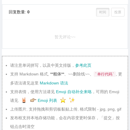
回复数量:
0
时间
投票
暂无评论~~
请注意单词拼写，以及中英文排版，
参考此页
支持 Markdown 格式,
**粗体**
、~~删除线~~、
, 更
`单行代码`
多语法请见这里
Markdown 语法
支持表情，使用方法请见
Emoji 自动补全来咯
，可用的 Emoji
请见
Emoji 列表
上传图片, 支持拖拽和剪切板黏贴上传, 格式限制 - jpg, png, gif
发布框支持本地存储功能，会在内容变更时保存，「提交」按
钮点击时清空