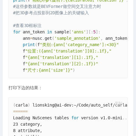
print
(
f
"相机外参(旋转):{calibrated['rotation']}"
)
#这些参数就是BEVFormer做空间交叉注意力时
#把3D参考点投影到2D图像上的关键输入
#查看3D框标注
for
 ann_token 
in
 sample
[
'anns'
]
[
:
5
]
:
    ann
=
nusc
.
get
(
'sample_annotation'
,
 ann_token
)
print
(
f
"类别:{ann['category_name']:<30}"
    f
"位置:({ann['translation'][0]:.1f},"
    f
"{ann['translation'][1]:.1f},"
    f
"{ann['translation'][2]:.1f})"
    f
"尺寸:{ann['size']}"
)
打印下边的结果：
复制
(
carla
)
==
==
==
Loading NuScenes tables 
for
 version v1.0-mini
..
.

23 category,

8 attribute,
