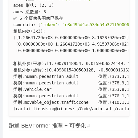
axes 形状: 
(
2, 3
)
axes 总数量: 6

✅ 6 个摄像头图像已保存

cam_data: 
{
'token'
:
'e3d495d4ac534d54b321f50006683
相机内参
(
3x3
)
[
[
1.26641720e+03 0.00000000e+00 8.16267020e+02
]
[
0.00000000e+00 1.26641720e+03 4.91507066e+02
]
[
0.00000000e+00 0.00000000e+00 1.00000000e+00
]
]
相机外参
(
平移
)
:
[
1.70079118954, 0.0159456324149, 1.51
相机外参
(
旋转
)
:
[
0.4998015430569128, -0.5030316162024
类别:human.pedestrian.adult        位置:
(
373.3,1130
类别:human.pedestrian.adult        位置:
(
378.9,1153
类别:vehicle.car                   位置:
(
353.8,1132
类别:human.pedestrian.adult        位置:
(
376.1,1158
类别:movable_object.trafficcone    位置:
(
410.1,1196
(
carla
)
 lionsking@ai-dev:~/Code/auto_self/carla_ch
跑通 BEVFormer 推理 + 可视化
#