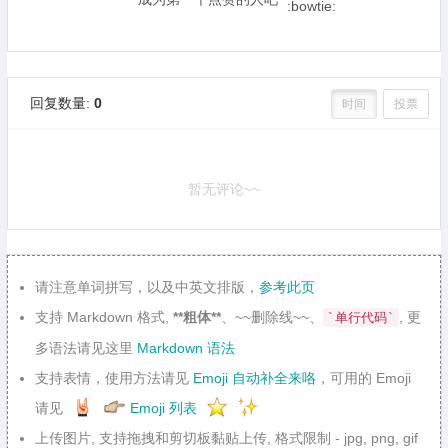
回复数量:
0
时间
投票
暂无评论~~
请注意单词拼写，以及中英文排版，
参考此页
支持 Markdown 格式,
**粗体**
、~~删除线~~、
, 更
`单行代码`
多语法请见这里
Markdown 语法
支持表情，使用方法请见
Emoji 自动补全来咯
，可用的 Emoji
请见
Emoji 列表
上传图片, 支持拖拽和剪切板黏贴上传, 格式限制 - jpg, png, gif