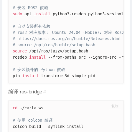
# 安装 ROS2 依赖
sudo
 apt 
install
 python3-rosdep python3-vcstool -y

# 自动安装所有依赖
# ros2 对应版本： Ubuntu 24.04 (Noble): 对应 Ros2版
# https://docs.ros.org/en/humble/Releases.html
# source /opt/ros/humble/setup.bash
source
 /opt/ros/jazzy/setup.bash

rosdep 
install
 --from-paths src --ignore-src -r -y

# 安装额外的 Python 依赖
pip 
install
 transforms3d simple-pid
编译 ros-bridge
#
复制
cd
 ~/carla_ws

# 使用 colcon 编译
colcon build --symlink-install
