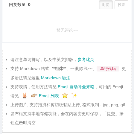
回复数量:
0
时间
投票
暂无评论~~
请注意单词拼写，以及中英文排版，
参考此页
支持 Markdown 格式,
**粗体**
、~~删除线~~、
, 更
`单行代码`
多语法请见这里
Markdown 语法
支持表情，使用方法请见
Emoji 自动补全来咯
，可用的 Emoji
请见
Emoji 列表
上传图片, 支持拖拽和剪切板黏贴上传, 格式限制 - jpg, png, gif
发布框支持本地存储功能，会在内容变更时保存，「提交」按
钮点击时清空