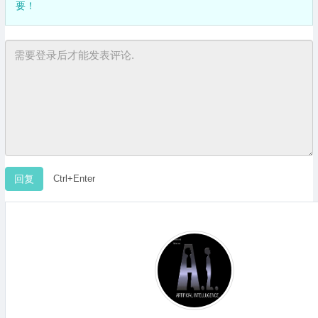
要！
Ctrl+Enter